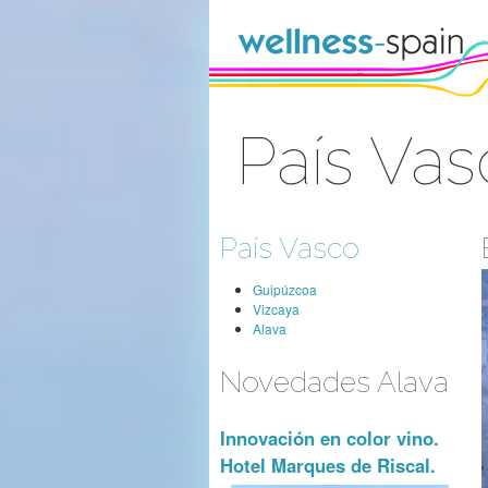
Saltar al contenido
País Vas
Acceder
País Vasco
Guipúzcoa
Vizcaya
Alava
Novedades Alava
Innovación en color vino.
Hotel Marques de Riscal.