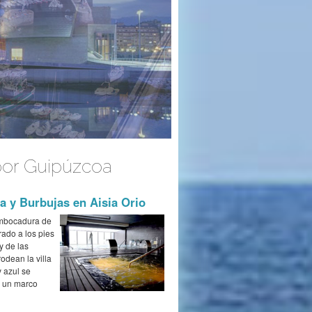
or Guipúzcoa
 y Burbujas en Aisia Orio
mbocadura de
trado a los pies
y de las
odean la villa
y azul se
 un marco