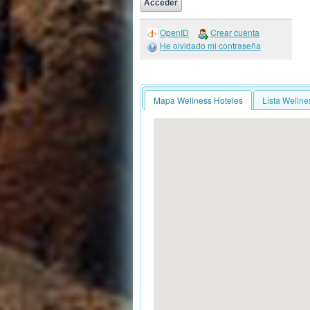
OpenID
Crear cuenta
He olvidado mi contraseña
Mapa Wellness Hoteles
Lista Wellne