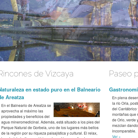
Rincones de Vizcaya
Paseo p
Naturaleza en estado puro en el Balneario
Gastronomía
de Areatza
En plena dese
la río Oria, pos
En el Balneario de Areatza se
del Cantábrico 
aprovecha al máximo las
montañas que r
propiedades y beneficios del
de Orio, verde 
agua mineromedicinal. Además, está situado a los pies del
mezclan dando
Parque Natural de Gorbeia, uno de los lugares más bellos
incomparable.
de la región por su riqueza paisajística y cultural. El relax,
Ver »