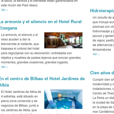
la salud, la belleza y el bienestar están garantizados en
este rincón del País Vasco.
Ver »
Hidroterapi
Un circuito de
La armonía y el silencio en el Hotel Rural
que incluye ac
piscinas con c
Etxegana
hidromasaje y 
La armonía, el silencio y el
jacuzzi y geise
relax acuden a dar la
de vapor, pedil
bienvenida al visitante, que
de alternancia 
traspasa el umbral del hotel
temperaturas
para regocijarse con su decoración, entretejida con
Ver »
objetos y muebles de países lejanos que evocan grandes
momentos, grandes ocasiones, grandes lugares.
Ver »
Cien años d
En el centro de Bilbao el Hotel Jardines de
Cumplir cien añ
modernidad y 
Albia
instalaciones, 
El Hotel Jardines de Albia de
Centro de Thal
4 estrellas, está situado en
La Perla un dis
plena zona comercial y de
la ciudad de Sa
negocios de Bilbao, junto a
en la playa de 
los Jardines de Albia, que
mar Cantábrico