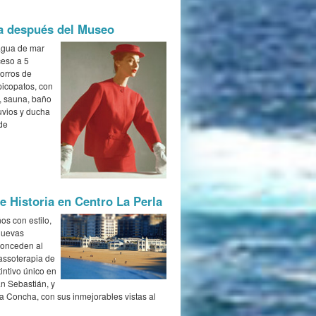
a después del Museo
 agua de mar
ceso a 5
horros de
picopatos, con
r, sauna, baño
uvios y ducha
de
e Historia en Centro La Perla
os con estilo,
nuevas
conceden al
assoterapia de
tintivo único en
n Sebastián, y
la Concha, con sus inmejorables vistas al