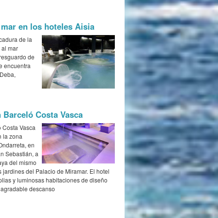
mar en los hoteles Aisia
adura de la
e al mar
 resguardo de
e encuentra
 Deba,
 Barceló Costa Vasca
ló Costa Vasca
n la zona
Ondarreta, en
an Sebastián, a
laya del mismo
 jardines del Palacio de Miramar. El hotel
lias y luminosas habitaciones de diseño
 agradable descanso