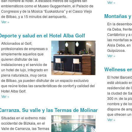
dan nombre al hotel. A escasos metros de lugares tan
Ver »
emblemáticos como el Museo Guggenheim, el Palacio de
Congresos y de la Música “Euskalduna” y el Casco Viejo
Montañas y 
de Bilbao, y a 15 minutos del aeropuerto.
Ver »
En la desemboc
ría Deba, frent
Cantábrico y a
Deporte y salud en el Hotel Alba Golf
las montañas s
Aficionados al Golf,
Aisia Deba, en
profesionales de empresas o
Guipúzcoa.
simplemente aquellos que
Ver »
quieren disfrutar de las
instalaciones y el servicio de
Wellness en
un hotel de lujo, integrado en
plena naturaleza, muy cerca
El hotel Barce
de Bilbao, ya pueden disfrutar de un espacio exclusivo
está ubicado e
que reúne todas las características de confort y calidad del
residencial de 
Hotel Alba Golf.
la ciudad de S
Ver »
300 m. de la p
nombre y de los
dispone de amp
Carranza. Su valle y las Termas de Molinar
que ofrecen un
Situadas en el extremo más
Ver »
occidental de Bizkaia, en el
Valle de Carranza, las Termas