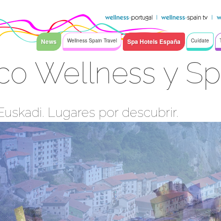
News
Wellness Spain Travel
Spa Hotels España
Cuídate
co Wellness y S
Euskadi. Lugares por descubrir.