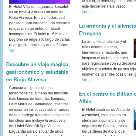
la salud, la belleza y el bienest
este rincón del País Vasco.
El Hotel Villa de Laguardia Sercotel
Ver »
es un hotel 4 estrellas situado en
Rioja Alavesa. Entre viñedos, está
pensado para ofrecerle una estancia
La armonía y el silencio
relajada, en un entorno natural
Etxegana
incomparable. El hotel a 15 Kms de
Logroño se erige a lo largo de varias
La armonía, el silencio y el
rutas gastronómicas y enoturísticas.
relax acuden a dar la
Ver »
bienvenida al visitante, que
traspasa el umbral del hotel
Descubre un viaje mágico,
para regocijarse con su decoraci
objetos y muebles de países le
gastronómico y saludable
momentos, grandes ocasiones, g
en Rioja Alavesa
Ver »
Conocer antiguos cuentos
En el centro de Bilbao 
tenebrosos de la mano del fabulista
más famoso de todos los tiempos,
Albia
Félix María de Samaniego, mientras
se recorren las cuevas subterráneas
El Hotel Jardines de Albia de
de una bodega tradicional es una de
4 estrellas, está situado en
las ideas que incluye la propuesta
plena zona comercial y de
del Hotel Wine Oil Spa Villa de
negocios de Bilbao, junto a
Laguardia para disfrutar de unos
los Jardines de Albia, que