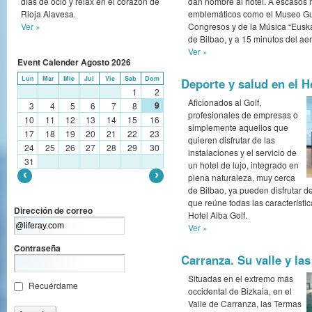
días de ocio y relax en el corazón de
dan nombre al hotel. A escasos 
Rioja Alavesa.
emblemáticos como el Museo Gu
Ver »
Congresos y de la Música “Euska
de Bilbao, y a 15 minutos del ae
Ver »
Event Calender
Agosto
2026
Lun
Mar
Mie
Jui
Vie
Sab
Dom
Deporte y salud en el H
1
2
Aficionados al Golf,
9
3
4
5
6
7
8
profesionales de empresas o
10
11
12
13
14
15
16
simplemente aquellos que
17
18
19
20
21
22
23
quieren disfrutar de las
24
25
26
27
28
29
30
instalaciones y el servicio de
31
un hotel de lujo, integrado en
plena naturaleza, muy cerca
de Bilbao, ya pueden disfrutar d
que reúne todas las característic
Dirección de correo
Hotel Alba Golf.
Ver »
Contraseña
Carranza. Su valle y la
Situadas en el extremo más
Recuérdame
occidental de Bizkaia, en el
Valle de Carranza, las Termas