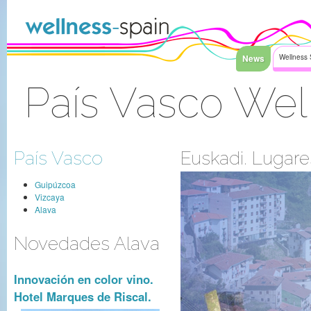
Saltar al contenido
News
Wellness 
País Vasco Wel
Acceder
País Vasco
Euskadi. Lugare
Guipúzcoa
Vizcaya
Alava
Novedades Alava
Innovación en color vino.
Hotel Marques de Riscal.