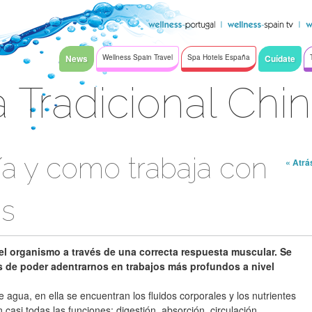
News
Wellness Spain Travel
Spa Hotels España
Cuídate
 Tradicional Chi
ía y como trabaja con
« Atrá
os
el organismo a través de una correcta respuesta muscular. Se
es de poder adentrarnos en trabajos más profundos a nivel
e agua, en ella se encuentran los fluidos corporales y los nutrientes
 casi todas las funciones: digestión, absorción, circulación,