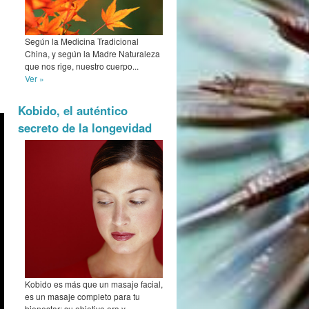
Según la Medicina Tradicional
China, y según la Madre Naturaleza
que nos rige, nuestro cuerpo...
Ver »
Kobido, el auténtico
secreto de la longevidad
Kobido es más que un masaje facial,
es un masaje completo para tu
bienestar: su objetivo era y...