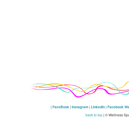
|
FaceBook
|
Instagram
|
LinkedIn
|
Facebook We
back to top
| © Wellness Sp