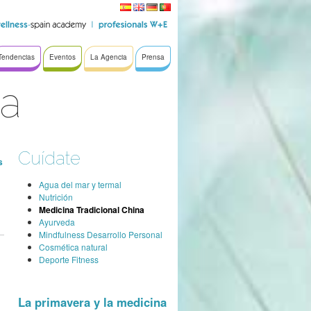
Tendencias
Eventos
La Agencia
Prensa
na
Cuídate
s
Agua del mar y termal
Nutrición
Medicina Tradicional China
Ayurveda
Mindfulness Desarrollo Personal
Cosmética natural
Deporte Fitness
La primavera y la medicina