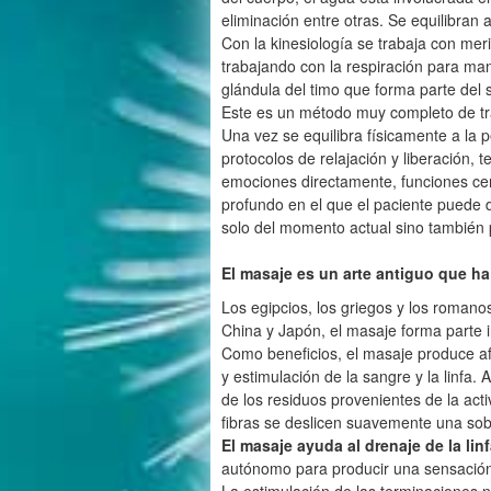
eliminación entre otras. Se equilibran
Con la kinesiología se trabaja con meri
trabajando con la respiración para mant
glándula del timo que forma parte del 
Este es un método muy completo de tra
Una vez se equilibra físicamente a la 
protocolos de relajación y liberación,
emociones directamente, funciones cer
profundo en el que el paciente puede 
solo del momento actual sino también 
El masaje es un arte antiguo que ha
Los egipcios, los griegos y los romano
China y Japón, el masaje forma parte i
Como beneficios, el masaje produce af
y estimulación de la sangre y la linfa. A
de los residuos provenientes de la ac
fibras se deslicen suavemente una sob
El masaje ayuda al drenaje de la lin
autónomo para producir una sensación 