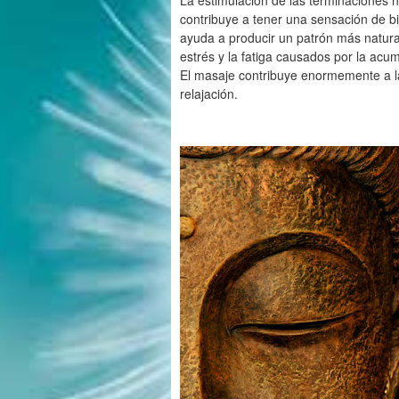
La estimulación de las terminaciones ne
contribuye a tener una sensación de bi
ayuda a producir un patrón más natural
estrés y la fatiga causados por la acu
El masaje contribuye enormemente a la 
relajación.