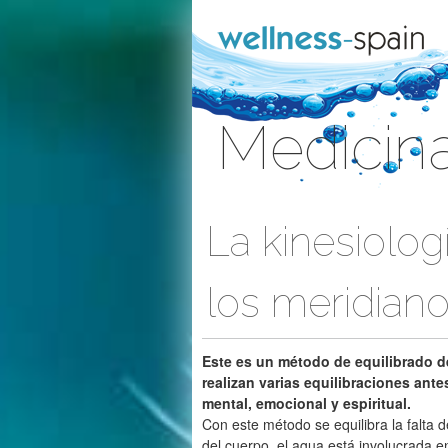
Saltar al contenido
Medicina
Acceder
La kinesiolog
los meridian
Este es un método de equilibrado d
realizan varias equilibraciones ant
mental, emocional y espiritual.
Con este método se equilibra la falta d
del cuerpo, el agua está involucrada en