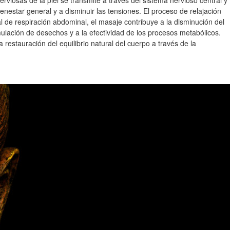
rviosas de la piel se transmite a través del sistema nervioso central y
enestar general y a disminuir las tensiones. El proceso de relajación
 de respiración abdominal, el masaje contribuye a la disminución del
mulación de desechos y a la efectividad de los procesos metabólicos.
restauración del equilibrio natural del cuerpo a través de la