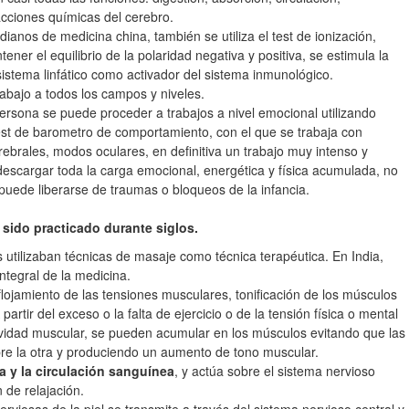
 acciones químicas del cerebro.
dianos de medicina china, también se utiliza el test de ionización,
ener el equilibrio de la polaridad negativa y positiva, se estimula la
sistema linfático como activador del sistema inmunológico.
bajo a todos los campos y niveles.
persona se puede proceder a trabajos a nivel emocional utilizando
 test de barometro de comportamiento, con el que se trabaja con
ebrales, modos oculares, en definitiva un trabajo muy intenso y
descargar toda la carga emocional, energética y física acumulada, no
puede liberarse de traumas o bloqueos de la infancia.
 sido practicado durante siglos.
s utilizaban técnicas de masaje como técnica terapéutica. En India,
ntegral de la medicina.
lojamiento de las tensiones musculares, tonificación de los músculos
 partir del exceso o la falta de ejercicio o de la tensión física o mental
tividad muscular, se pueden acumular en los músculos evitando que las
re la otra y produciendo un aumento de tono muscular.
fa y la circulación sanguínea
, y actúa sobre el sistema nervioso
de relajación.