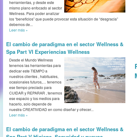
herramientas, y desde este
mismo plano enfocado al sector
Wellness. Para poder analizar
los “beneficios” que puede provocar esta situación de “desgracia”
debemos de...
Leer más
»
El cambio de paradigma en el sector Wellness &
Spa Part VI Experiencias Wellness
Desde el Mundo Wellness
tenemos las herramientas para
dedicar este TIEMPO a
nuestros clientes , habituales,
ocasionales futuros,… tenemos
ese tiempo preciado para
CUIDAR y REPARAR , tenemos
ese espacio y los medios para
hacerlo, solo depende de
nuestra CREATIVIDAD en como diseñar y ofrecer...
Leer más
»
El cambio de paradigma en el sector Wellness &
Spa Part V Higiene, Seguridad y nuevos