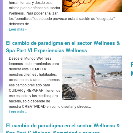
herramientas, y desde este
mismo plano enfocado al sector
Wellness. Para poder analizar
los “beneficios” que puede provocar esta situación de “desgracia”
debemos de...
Leer más
»
El cambio de paradigma en el sector Wellness &
Spa Part VI Experiencias Wellness
Desde el Mundo Wellness
tenemos las herramientas para
dedicar este TIEMPO a
nuestros clientes , habituales,
ocasionales futuros,… tenemos
ese tiempo preciado para
CUIDAR y REPARAR , tenemos
ese espacio y los medios para
hacerlo, solo depende de
nuestra CREATIVIDAD en como diseñar y ofrecer...
Leer más
»
El cambio de paradigma en el sector Wellness &
Spa Part V Higiene, Seguridad y nuevos