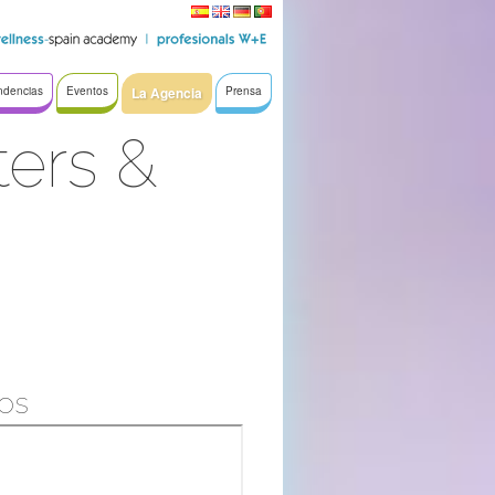
ndencias
Eventos
La Agencia
Prensa
ers &
ros