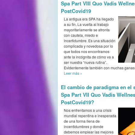
Spa Part VIII Quo Vadis Wellne
PostCovid19
La antigua era SPA ha llegado
a su fin. La vuelta al trabajo
mayoritariamente se afronta
con cautela, miedo e
incertidumbre. Es una situación
complicada y novedosa por lo
que todos nos encontramos
ante la incógnita de cómo va a
ser nuestra “nueva rutina”.
Evidentemente también con muchas ganas 
Leer más
»
El cambio de paradigma en el 
Spa Part VII Quo Vadis Wellnes
PostCovid19?
Nos enfrentamos a una crisis
mundial repentina e inesperada
de una forma llena de
incentidumbres y donde
debemos emplear las mejores