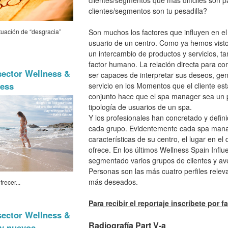
clientes/segmentos que más difíciles son p
clientes/segmentos son tu pesadilla?
tuación de “desgracia”
Son muchos los factores que influyen en el
usuario de un centro. Como ya hemos visto
un intercambio de productos y servicios, 
factor humano. La relación directa para com
sector Wellness &
ser capaces de interpretar sus deseos, gene
ness
servicio en los Momentos que el cliente es
conjunto hace que el spa manager sea un ps
tipología de usuarios de un spa.
Y los profesionales han concretado y defini
cada grupo. Evidentemente cada spa mana
características de su centro, el lugar en el
ofrece. En los últimos Wellness Spain Inf
segmentado varios grupos de clientes y av
Personas son las más cuatro perfiles relevan
más deseados.
ecer...
Para recibir el reportaje inscríbete por 
sector Wellness &
Radiografía Part V-a
 y nuevos