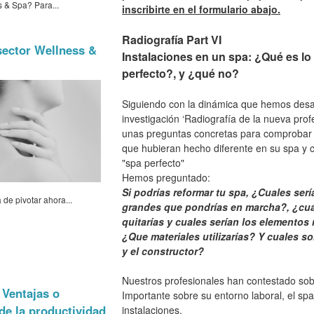
s & Spa? Para...
inscribirte en el formulario abajo.
Radiografía Part VI
sector Wellness &
Instalaciones en un spa: ¿Qué es l
perfecto?, y ¿qué no?
Siguiendo con la dinámica que hemos desar
investigación ‘Radiografía de la nueva pr
unas preguntas concretas para comprobar l
que hubieran hecho diferente en su spa y 
"spa perfecto"
Hemos preguntado:
Si podrías reformar tu spa, ¿Cuales se
de pivotar ahora...
grandes que pondrías en marcha?, ¿cua
quitarías y cuales serían los elemento
¿Que materiales utilizarías? Y cuales so
y el constructor?
Nuestros profesionales han contestado sob
 Ventajas o
Importante sobre su entorno laboral, el spa
de la productividad
instalaciones.