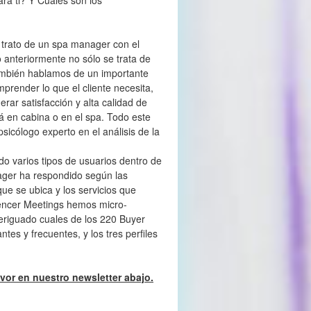
ara ti? Y Cuales son los
 trato de un spa manager con el
 anteriormente no sólo se trata de
también hablamos de un importante
prender lo que el cliente necesita,
rar satisfacción y alta calidad de
tá en cabina o en el spa. Todo este
icólogo experto en el análisis de la
do varios tipos de usuarios dentro de
ger ha respondido según las
 que se ubica y los servicios que
luencer Meetings hemos micro-
eriguado cuales de los 220 Buyer
tes y frecuentes, y los tres perfiles
favor en nuestro newsletter abajo.