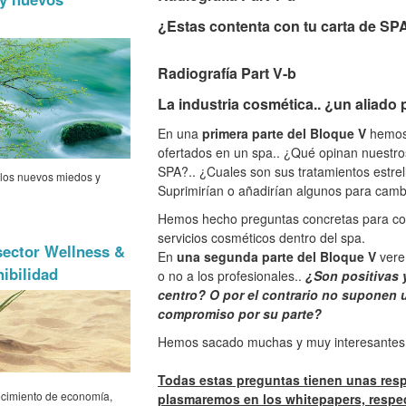
¿Estas contenta con tu carta de SP
Radiografía Part V-b
La industria cosmética.. ¿un aliado 
En una
primera parte del Bloque V
hemos 
ofertados en un spa.. ¿Qué opinan nuestros
SPA?.. ¿Cuales son sus tratamientos estrel
 los nuevos miedos y
Suprimirían o añadirían algunos para cambi
Hemos hecho preguntas concretas para con
servicios cosméticos dentro del spa.
sector Wellness &
En
una segunda parte del Bloque V
vere
nibilidad
o no a los profesionales..
¿Son positivas 
centro? O por el contrario no suponen u
compromiso por su parte?
Hemos sacado muchas y muy interesantes 
Todas estas preguntas tienen unas res
ecimiento de economía,
plasmaremos en los whitepapers, respec