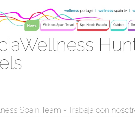
News
Wellness Spain Travel
Spa Hotels España
Cuídate
Te
ciaWellness Hunt
els
ness Spain Team - Trabaja con nosot