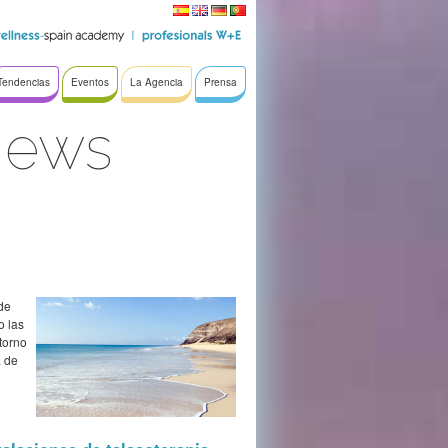
Tendencias
Eventos
La Agencia
Prensa
News
ede
o las
torno
a de