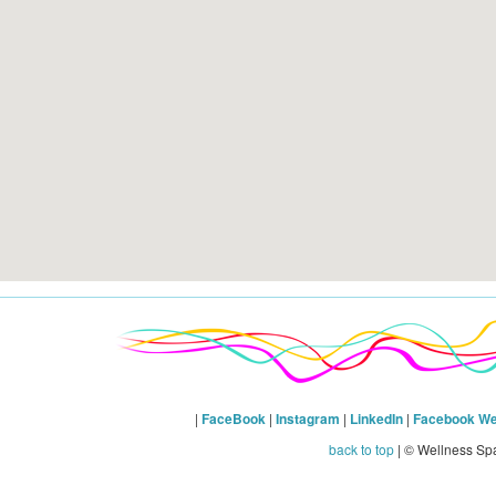
|
FaceBook
|
Instagram
|
LinkedIn
|
Facebook We
back to top
| © Wellness Sp