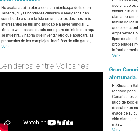
que el aloe es
No acaba aquí la oferta de alojamiento/spa de lujo en
cactus. Sin emb
Tenerife, cuyas bondades climática y energética han
planta perenne
contribuido a situar la isla en uno de los destinos más
familia de las li
interesantes en turismo saludable a nivel mundial. El
que se encuent
término wellness se queda corto para definir lo que aquí
emparentada con
se muestra, y habría que inventar otro que abarcara las
tipos de aloe s
propuestas de los complejos tinerfeños de alta gama,...
propiedades me
Ver »
la 'barbadensis
Ver »
‪Senderos entre Volcanes‬
Gran Canaria
afortunada. 
El Sheraton Sa
rodeado por el 
Canaria. Los pa
largo de todo e
descubrir un mu
evade de su cue
vida diaria, al
más...
Ver »