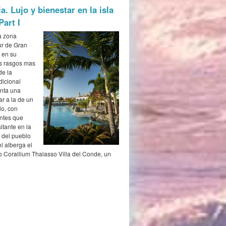
. Lujo y bienestar en la isla
Part I
a zona
ur de Gran
a en su
os rasgos mas
de la
dicional
enta una
ar a la de un
o, con
ntes que
itante en la
l del pueblo
el alberga el
o Corallium Thalasso Villa del Conde, un