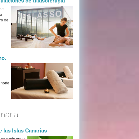
alaciones de talasoterapia
 de
ha
ro de
no.
 norte
naria
e las Islas Canarias
 se suele creer