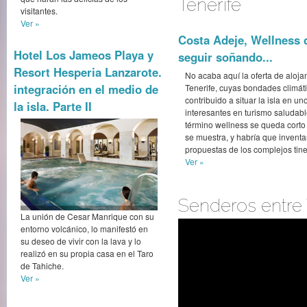
Tenerife
visitantes.
Ver »
Costa Adeje, Wellness d
Hotel Los Jameos Playa y
seguir soñando...
Resort Hesperia Lanzarote.
No acaba aquí la oferta de aloja
integración en el medio de
Tenerife, cuyas bondades climát
contribuido a situar la isla en u
la isla. Parte II
interesantes en turismo saludabl
término wellness se queda corto 
se muestra, y habría que inventa
propuestas de los complejos tine
Ver »
‪Senderos entre
La unión de Cesar Manrique con su
entorno volcánico, lo manifestó en
su deseo de vivir con la lava y lo
realizó en su propia casa en el Taro
de Tahiche.
Ver »