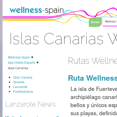
Saltar al contenido
News
Wellness 
Islas Canarias
Acceder
Wellness Spain
Rutas Welln
Spa Hotels España
Islas Canarias
Ruta Wellness
Gran Canaria
Tenerife
Lanzarote
La isla de Fuertev
Fuerteventura
archipiélago canar
Lanzarote News
bellos y únicos es
sus playas, defini