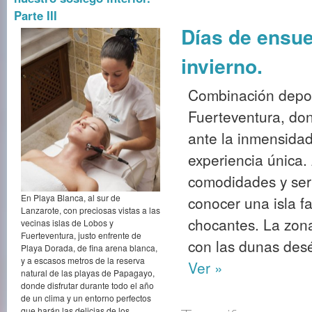
Parte III
Días de ensue
invierno.
Combinación deport
Fuerteventura, don
ante la inmensidad
experiencia única.
comodidades y serv
En Playa Blanca, al sur de
conocer una isla f
Lanzarote, con preciosas vistas a las
chocantes. La zona
vecinas islas de Lobos y
Fuerteventura, justo enfrente de
con las dunas desér
Playa Dorada, de fina arena blanca,
y a escasos metros de la reserva
Ver »
natural de las playas de Papagayo,
donde disfrutar durante todo el año
de un clima y un entorno perfectos
que harán las delicias de los