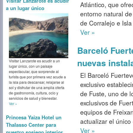
Visitar Lanzarote es acudir
Atlántico, que ofr
a un lugar único
entorno natural de
de Corralejo e Isla
Ver »
Barceló Fuert
nuevas instal
Visitar Lanzarote es acudir a un
lugar único, con un paisaje
espectacular, que sorprende al
El Barceló Fuerte
turista que por primera vez acude a
la isla para descansar, relajarse al
exclusivo establec
sol y disfrutar de una amplia oferta
de Fuste, uno de l
de gastronomía, cultura, ocio y
servicios de salud y bienestar.
exclusivos de Fuer
Ver »
equipos de Freixan
Princesa Yaiza Hotel un
actualizar el único
Thalasso Center para
Ver »
nuestro sosiego interior.