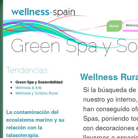
Saltar al contenido
News
Wellness
Green Spa y Sos
Acceder
Tendencias
Wellness Rura
Green Spa y Sostenibilidad
Wellness & Arte
Si la búsqueda de
Wellness y Turismo Rural
nuestro yo interno
han conseguido ofr
La contaminación del
Spas, poniendo to
ecosistema marino y su
con decoraciones 
relación con la
talasoterapia.
llevarnos a espac