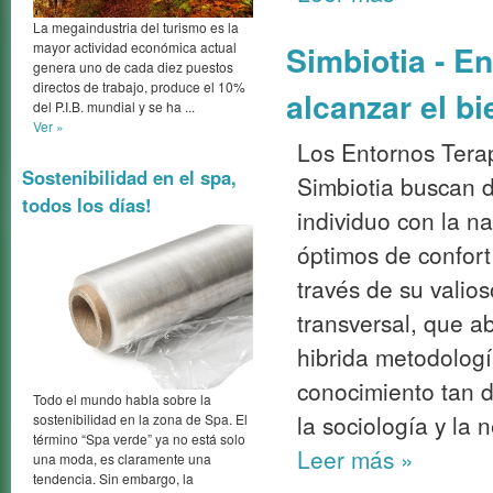
La megaindustria del turismo es la
Simbiotia - E
mayor actividad económica actual
genera uno de cada diez puestos
directos de trabajo, produce el 10%
alcanzar el bi
del P.I.B. mundial y se ha ...
Ver »
Los Entornos Terap
Sostenibilidad en el spa,
Simbiotia buscan d
todos los días!
individuo con la n
óptimos de confort 
través de su valios
transversal, que a
hibrida metodolog
conocimiento tan di
Todo el mundo habla sobre la
la sociología y la 
sostenibilidad en la zona de Spa. El
término “Spa verde” ya no está solo
Leer más
»
una moda, es claramente una
tendencia. Sin embargo, la