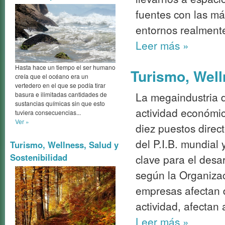
fuentes con las m
entornos realment
Leer más
»
Hasta hace un tiempo el ser humano
Turismo, Well
creía que el océano era un
vertedero en el que se podía tirar
La megaindustria d
basura e ilimitadas cantidades de
sustancias químicas sin que esto
actividad económi
tuviera consecuencias...
Ver »
diez puestos direc
del P.I.B. mundial
Turismo, Wellness, Salud y
Sostenibilidad
clave para el desa
según la Organiza
empresas afectan 
actividad, afectan
Leer más
»