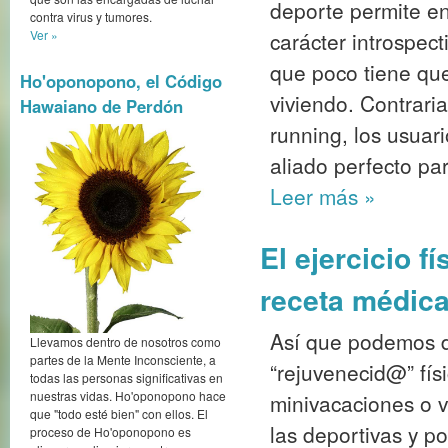
deporte permite e
contra virus y tumores.
Ver »
carácter introspec
que poco tiene que
Ho'oponopono, el Código
viviendo. Contrari
Hawaiano de Perdón
running, los usuar
aliado perfecto pa
Leer más
»
El ejercicio f
receta médic
Así que podemos d
Llevamos dentro de nosotros como
partes de la Mente Inconsciente, a
“rejuvenecid@” fís
todas las personas significativas en
nuestras vidas. Ho'oponopono hace
minivacaciones o v
que "todo esté bien" con ellos. El
las deportivas y p
proceso de Ho'oponopono es