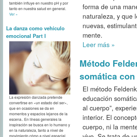
también influye en nuestro pH y por
forma de una mane
tanto en nuestra salud en general.
Ver »
naturaleza, y que 
nuevas, estimulant
La danza como vehículo
mente.
emocional Part I
Leer más
»
Método Felden
somática con 
El método Feldenkr
educación somática
La expresión danzada pretende
convertirse en «un estado del ser»,
al cuerpo”, experi
que en ocasiones se da en
momentos y espacios lejanos de la
interior. El concep
escena.. En líneas generales la
inspiración se busca en lo humano y
cuerpo, ni la men
en la naturaleza, tanto a nivel de
vivo. Se trata de 
movimiento cómo a nivel espacial,