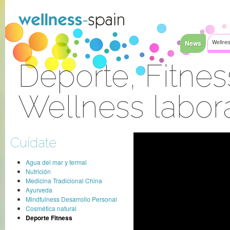
Saltar al contenido
News
Wellnes
Deporte, Fitnes
Wellness labor
Acceder
Cuídate
Agua del mar y termal
Nutrición
Medicina Tradicional China
Ayurveda
Mindfulness Desarrollo Personal
Cosmética natural
Deporte Fitness