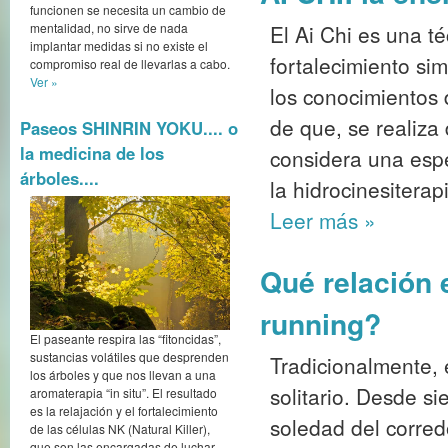
funcionen se necesita un cambio de
El Ai Chi es una té
mentalidad, no sirve de nada
implantar medidas si no existe el
fortalecimiento sim
compromiso real de llevarlas a cabo.
Ver »
los conocimientos 
de que, se realiza
Paseos SHINRIN YOKU.... o
la medicina de los
considera una esp
árboles....
la hidrocinesiterap
Leer más
»
Qué relación e
running?
El paseante respira las “fitoncidas”,
sustancias volátiles que desprenden
Tradicionalmente, 
los árboles y que nos llevan a una
solitario. Desde s
aromaterapia “in situ”. El resultado
es la relajación y el fortalecimiento
soledad del corred
de las células NK (Natural Killer),
que son las encargadas de luchar