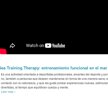
Sea Training Therapy: entrenamiento funcional en el mar
Es una actividad orientada a deportistas profesionales, amantes del deporte y po
no, también a personas que deseen mantenerse en forma de una manera sana, 
contacto con la naturaleza, y que les guste probar experiencias nuevas, estimulan
divertidas, al tiempo que equilibran cuerpo y mente.
Leer más
»