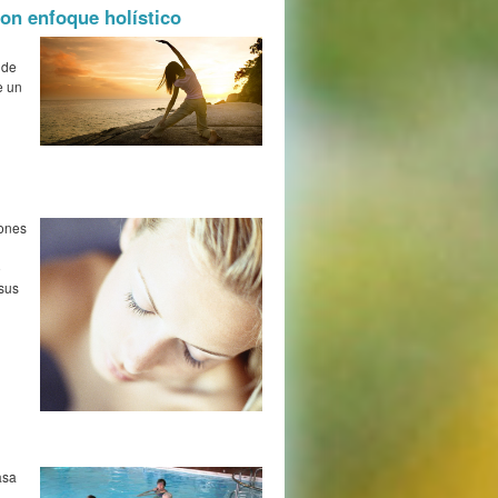
on enfoque holístico
 de
e un
iones
o
 sus
asa