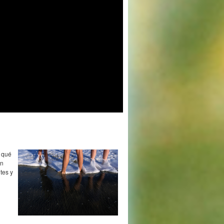
r qué
en
tes y