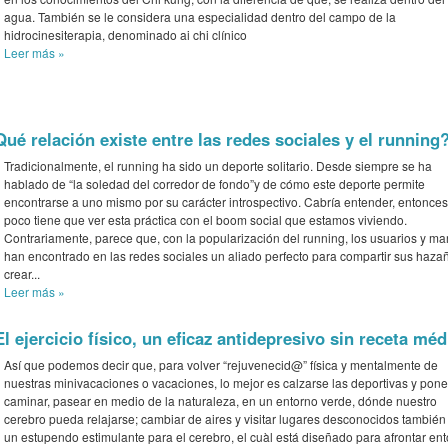
agua. También se le considera una especialidad dentro del campo de la
hidrocinesiterapia, denominado ai chi clínico
Leer más
»
Qué relación existe entre las redes sociales y el running
Tradicionalmente, el running ha sido un deporte solitario. Desde siempre se ha
hablado de “la soledad del corredor de fondo”y de cómo este deporte permite
encontrarse a uno mismo por su carácter introspectivo. Cabría entender, entonces
poco tiene que ver esta práctica con el boom social que estamos viviendo.
Contrariamente, parece que, con la popularización del running, los usuarios y ma
han encontrado en las redes sociales un aliado perfecto para compartir sus haza
crear...
Leer más
»
El ejercicio físico, un eficaz antidepresivo sin receta méd
Así que podemos decir que, para volver “rejuvenecid@” física y mentalmente de
nuestras minivacaciones o vacaciones, lo mejor es calzarse las deportivas y pone
caminar, pasear en medio de la naturaleza, en un entorno verde, dónde nuestro
cerebro pueda relajarse; cambiar de aires y visitar lugares desconocidos también
un estupendo estimulante para el cerebro, el cuàl está diseñado para afrontar en