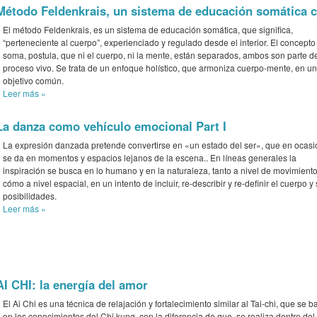
Método Feldenkrais, un sistema de educación somática c
El método Feldenkrais, es un sistema de educación somática, que significa,
“perteneciente al cuerpo”, experienciado y regulado desde el interior. El concepto
soma, postula, que ni el cuerpo, ni la mente, están separados, ambos son parte d
proceso vivo. Se trata de un enfoque holístico, que armoniza cuerpo-mente, en un
objetivo común.
Leer más
»
La danza como vehículo emocional Part I
La expresión danzada pretende convertirse en «un estado del ser», que en ocas
se da en momentos y espacios lejanos de la escena.. En líneas generales la
inspiración se busca en lo humano y en la naturaleza, tanto a nivel de movimient
cómo a nivel espacial, en un intento de incluir, re-describir y re-definir el cuerpo y
posibilidades.
Leer más
»
AI CHI: la energía del amor
El Ai Chi es una técnica de relajación y fortalecimiento similar al Tai-chi, que se b
en los conocimientos del Chi kung, con la diferencia de que, se realiza dentro del