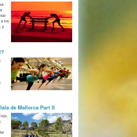
iva
la
esar
 a los
, y
l?
s
s
Isla de Mallorca Part II
lujo,
.
tar