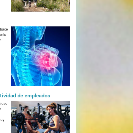
 hace
ento
e
ctividad de empleados
cioso
e
muy