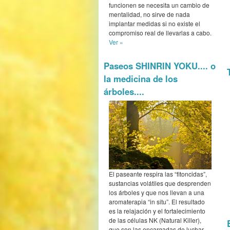
funcionen se necesita un cambio de
mentalidad, no sirve de nada
implantar medidas si no existe el
compromiso real de llevarlas a cabo.
Ver »
Paseos SHINRIN YOKU.... o
la medicina de los
árboles....
El paseante respira las “fitoncidas”,
sustancias volátiles que desprenden
los árboles y que nos llevan a una
aromaterapia “in situ”. El resultado
es la relajación y el fortalecimiento
de las células NK (Natural Killer),
que son las encargadas de luchar