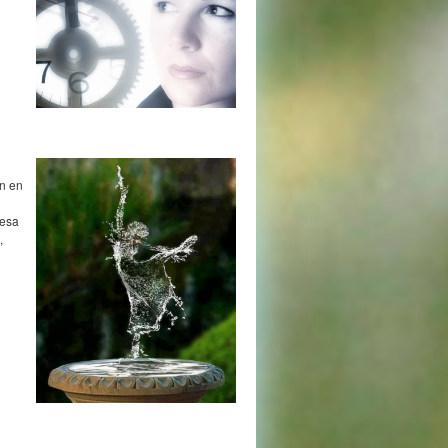
ón en
 esa
,