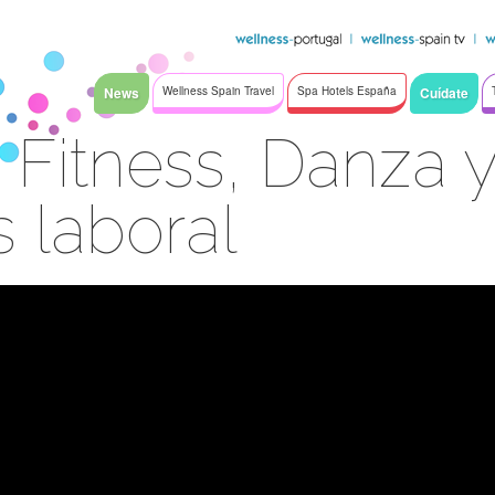
News
Wellness Spain Travel
Spa Hotels España
Cuídate
 Fitness, Danza 
 laboral