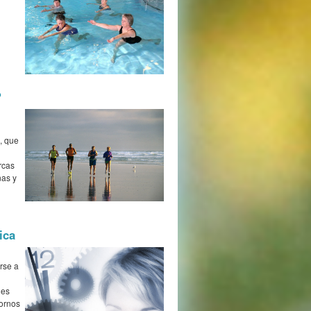
?
, que
rcas
ñas y
ica
rse a
 es
tornos