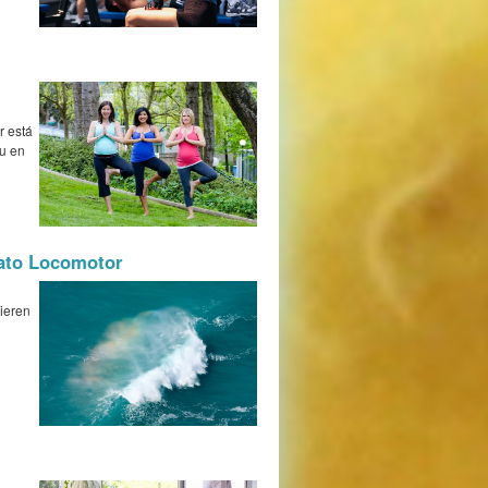
r está
tu en
rato Locomotor
uieren