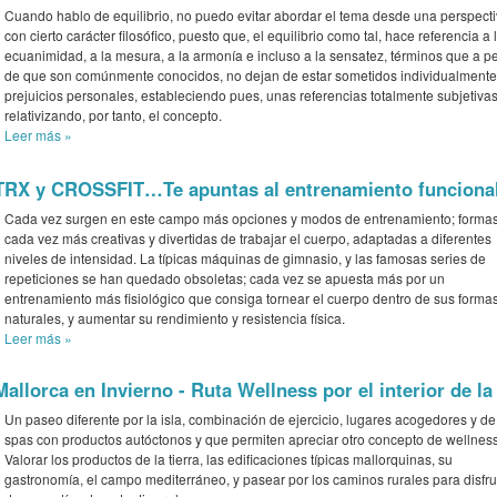
Cuando hablo de equilibrio, no puedo evitar abordar el tema desde una perspect
con cierto carácter filosófico, puesto que, el equilibrio como tal, hace referencia a 
ecuanimidad, a la mesura, a la armonía e incluso a la sensatez, términos que a p
de que son comúnmente conocidos, no dejan de estar sometidos individualmente
prejuicios personales, estableciendo pues, unas referencias totalmente subjetivas
relativizando, por tanto, el concepto.
Leer más
»
TRX y CROSSFIT…Te apuntas al entrenamiento funciona
Cada vez surgen en este campo más opciones y modos de entrenamiento; forma
cada vez más creativas y divertidas de trabajar el cuerpo, adaptadas a diferentes
niveles de intensidad. La típicas máquinas de gimnasio, y las famosas series de
repeticiones se han quedado obsoletas; cada vez se apuesta más por un
entrenamiento más fisiológico que consiga tornear el cuerpo dentro de sus forma
naturales, y aumentar su rendimiento y resistencia física.
Leer más
»
Mallorca en Invierno - Ruta Wellness por el interior de la 
Un paseo diferente por la isla, combinación de ejercicio, lugares acogedores y de 
spas con productos autóctonos y que permiten apreciar otro concepto de wellness
Valorar los productos de la tierra, las edificaciones típicas mallorquinas, su
gastronomía, el campo mediterráneo, y pasear por los caminos rurales para disfru