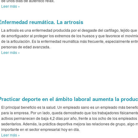
de unos días de autentico relax.
Leer más
»
Enfermedad reumática. La artrosis
La artrosis es una enfermedad producida por el desgaste del cartílago, tejido que
de amortiguador al proteger los extremos de los huesos y que favorece el movimi
de la articulación. Es la enfermedad reumática más frecuente, especialmente entr
personas de edad avanzada.
Leer más
»
Practicar deporte en el ámbito laboral aumenta la produ
El principal beneficio es la salud. Un empleado sano es un empleado más benefi
para la empresa. Por un lado, queda demostrado que los trabajadores físicament
activos permanecen de baja 4,2 días por año, frente a los ocho de los empleados
sedentarios. Además, la práctica deportiva mejora las relaciones de grupo, algo 
importante en el sector empresarial hoy en día.
Leer más
»