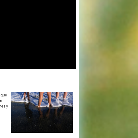
r qué
en
tes y