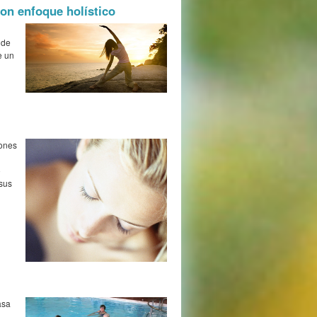
on enfoque holístico
 de
e un
iones
o
 sus
asa