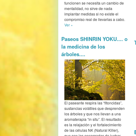
funcionen se necesita un cambio de
mentalidad, no sirve de nada
implantar medidas si no existe el
compromiso real de llevarlas a cabo.
Ver »
Paseos SHINRIN YOKU.... o
la medicina de los
árboles....
El paseante respira las “fitoncidas”,
sustancias volátiles que desprenden
los árboles y que nos llevan a una
aromaterapia “in situ”. El resultado
es la relajación y el fortalecimiento
de las células NK (Natural Killer),
que son las encargadas de luchar