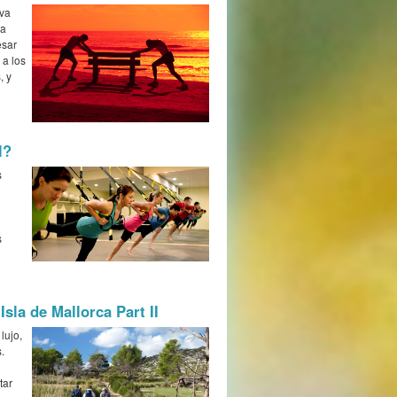
iva
la
esar
 a los
, y
l?
s
s
Isla de Mallorca Part II
lujo,
.
tar