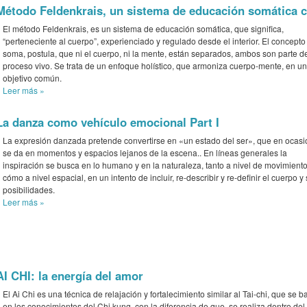
Método Feldenkrais, un sistema de educación somática c
El método Feldenkrais, es un sistema de educación somática, que significa,
“perteneciente al cuerpo”, experienciado y regulado desde el interior. El concepto
soma, postula, que ni el cuerpo, ni la mente, están separados, ambos son parte d
proceso vivo. Se trata de un enfoque holístico, que armoniza cuerpo-mente, en un
objetivo común.
Leer más
»
La danza como vehículo emocional Part I
La expresión danzada pretende convertirse en «un estado del ser», que en ocas
se da en momentos y espacios lejanos de la escena.. En líneas generales la
inspiración se busca en lo humano y en la naturaleza, tanto a nivel de movimient
cómo a nivel espacial, en un intento de incluir, re-describir y re-definir el cuerpo y
posibilidades.
Leer más
»
AI CHI: la energía del amor
El Ai Chi es una técnica de relajación y fortalecimiento similar al Tai-chi, que se b
en los conocimientos del Chi kung, con la diferencia de que, se realiza dentro del