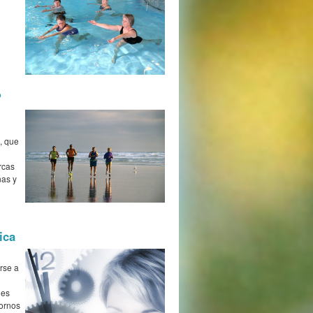
?
, que
rcas
ñas y
ica
rse a
 es
tornos