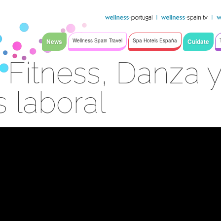
News
Wellness Spain Travel
Spa Hotels España
Cuídate
 Fitness, Danza 
 laboral