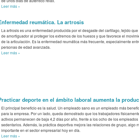
de unos días de autentico relax.
Leer más
»
Enfermedad reumática. La artrosis
La artrosis es una enfermedad producida por el desgaste del cartílago, tejido que
de amortiguador al proteger los extremos de los huesos y que favorece el movimi
de la articulación. Es la enfermedad reumática más frecuente, especialmente entr
personas de edad avanzada.
Leer más
»
Practicar deporte en el ámbito laboral aumenta la produ
El principal beneficio es la salud. Un empleado sano es un empleado más benefi
para la empresa. Por un lado, queda demostrado que los trabajadores físicament
activos permanecen de baja 4,2 días por año, frente a los ocho de los empleados
sedentarios. Además, la práctica deportiva mejora las relaciones de grupo, algo 
importante en el sector empresarial hoy en día.
Leer más
»