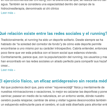
agua. También se le considera una especialidad dentro del campo de la
hidrocinesiterapia, denominado ai chi clínico
Leer más
»
Qué relación existe entre las redes sociales y el running
Tradicionalmente, el running ha sido un deporte solitario. Desde siempre se ha
hablado de “la soledad del corredor de fondo”y de cómo este deporte permite
encontrarse a uno mismo por su carácter introspectivo. Cabría entender, entonces
poco tiene que ver esta práctica con el boom social que estamos viviendo.
Contrariamente, parece que, con la popularización del running, los usuarios y ma
han encontrado en las redes sociales un aliado perfecto para compartir sus haza
crear...
Leer más
»
El ejercicio físico, un eficaz antidepresivo sin receta méd
Así que podemos decir que, para volver “rejuvenecid@” física y mentalmente de
nuestras minivacaciones o vacaciones, lo mejor es calzarse las deportivas y pone
caminar, pasear en medio de la naturaleza, en un entorno verde, dónde nuestro
cerebro pueda relajarse; cambiar de aires y visitar lugares desconocidos también
un estupendo estimulante para el cerebro, el cuàl está diseñado para afrontar en