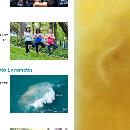
r está
tu en
rato Locomotor
uieren