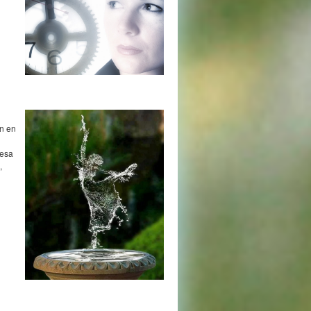
ón en
 esa
,