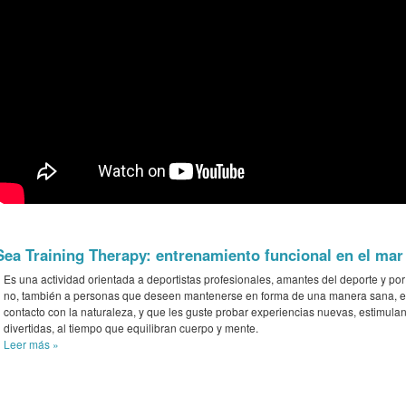
Sea Training Therapy: entrenamiento funcional en el mar
Es una actividad orientada a deportistas profesionales, amantes del deporte y po
no, también a personas que deseen mantenerse en forma de una manera sana, 
contacto con la naturaleza, y que les guste probar experiencias nuevas, estimulan
divertidas, al tiempo que equilibran cuerpo y mente.
Leer más
»