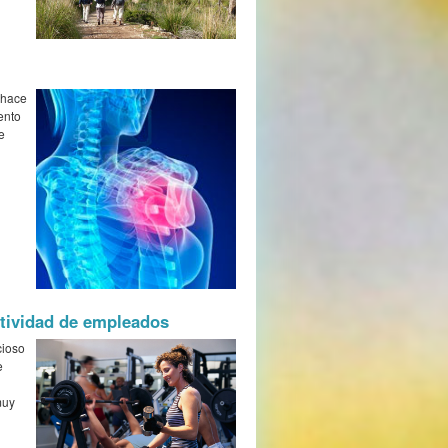
 hace
ento
e
ctividad de empleados
cioso
e
muy