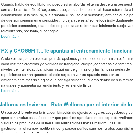
Cuando hablo de equilibrio, no puedo evitar abordar el tema desde una perspect
con cierto carácter filosófico, puesto que, el equilibrio como tal, hace referencia a 
ecuanimidad, a la mesura, a la armonía e incluso a la sensatez, términos que a p
de que son comúnmente conocidos, no dejan de estar sometidos individualmente
prejuicios personales, estableciendo pues, unas referencias totalmente subjetivas
relativizando, por tanto, el concepto.
Leer más
»
TRX y CROSSFIT…Te apuntas al entrenamiento funciona
Cada vez surgen en este campo más opciones y modos de entrenamiento; forma
cada vez más creativas y divertidas de trabajar el cuerpo, adaptadas a diferentes
niveles de intensidad. La típicas máquinas de gimnasio, y las famosas series de
repeticiones se han quedado obsoletas; cada vez se apuesta más por un
entrenamiento más fisiológico que consiga tornear el cuerpo dentro de sus forma
naturales, y aumentar su rendimiento y resistencia física.
Leer más
»
Mallorca en Invierno - Ruta Wellness por el interior de la 
Un paseo diferente por la isla, combinación de ejercicio, lugares acogedores y de 
spas con productos autóctonos y que permiten apreciar otro concepto de wellness
Valorar los productos de la tierra, las edificaciones típicas mallorquinas, su
gastronomía, el campo mediterráneo, y pasear por los caminos rurales para disfru