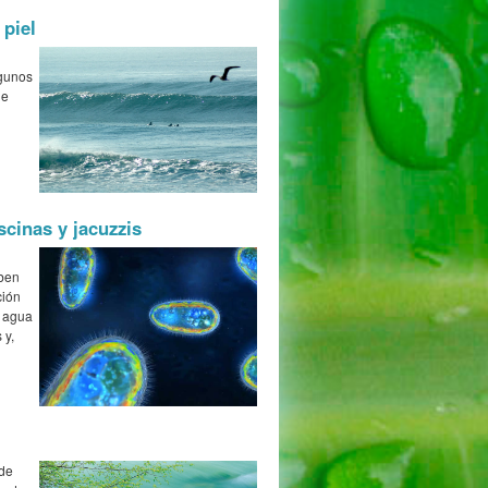
 piel
lgunos
de
scinas y jacuzzis
eben
ción
l agua
 y,
sde