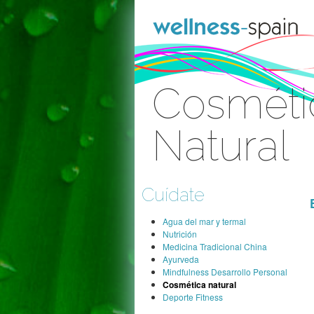
Saltar al contenido
Cosmétic
Natural
Acceder
Cuídate
Agua del mar y termal
Nutrición
Medicina Tradicional China
Ayurveda
Mindfulness Desarrollo Personal
Cosmética natural
Deporte Fitness