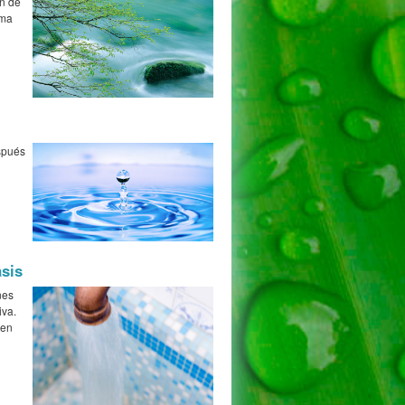
in de
ima
espués
sis
nes
iva.
den