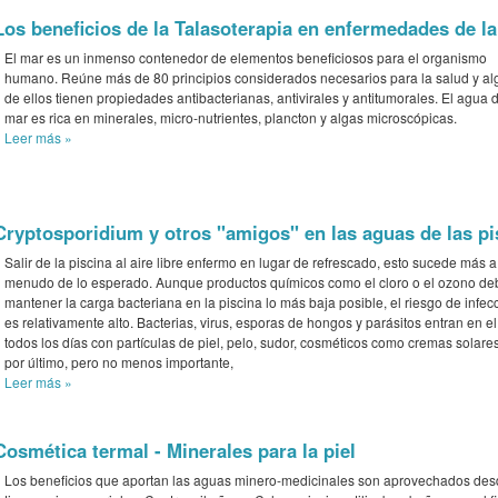
Los beneficios de la Talasoterapia en enfermedades de la
El mar es un inmenso contenedor de elementos beneficiosos para el organismo
humano. Reúne más de 80 principios considerados necesarios para la salud y a
de ellos tienen propiedades antibacterianas, antivirales y antitumorales. El agua 
mar es rica en minerales, micro-nutrientes, plancton y algas microscópicas.
Leer más
»
Cryptosporidium y otros "amigos" en las aguas de las pi
Salir de la piscina al aire libre enfermo en lugar de refrescado, esto sucede más a
menudo de lo esperado. Aunque productos químicos como el cloro o el ozono d
mantener la carga bacteriana en la piscina lo más baja posible, el riesgo de infec
es relativamente alto. Bacterias, virus, esporas de hongos y parásitos entran en e
todos los días con partículas de piel, pelo, sudor, cosméticos como cremas solares
por último, pero no menos importante,
Leer más
»
Cosmética termal - Minerales para la piel
Los beneficios que aportan las aguas minero-medicinales son aprovechados de