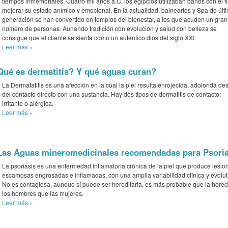
tiempos inmemoriales. Cuatro mil años a.C. los egipcios utilizaban baños con el f
mejorar su estado anímico y emocional. En la actualidad, balnearios y Spa de últ
generación se han convertido en templos del bienestar, a los que acuden un gran
número de personas. Aunando tradición con evolución y salud con belleza se
consigue que el cliente se sienta como un auténtico dios del siglo XXI.
Leer más
»
Qué es dermatitis? Y qué aguas curan?
La Dermatatitis es una afección en la cual la piel resulta enrojecida, adolorida d
del contacto directo con una sustancia. Hay dos tipos de dermatitis de contacto:
irritante o alérgica.
Leer más
»
Las Aguas mineromedicinales recomendadas para Psoria
La psoriasis es una enfermedad inflamatoria crónica de la piel que produce lesio
escamosas engrosadas e inflamadas, con una amplia variabilidad clínica y evolut
No es contagiosa, aunque sí puede ser hereditaria, es más probable que la here
los hombres que las mujeres.
Leer más
»