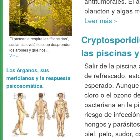
antitumorales. El 
plancton y algas m
Leer más
»
Cryptosporidi
El paseante respira las “fitoncidas”,
sustancias volátiles que desprenden
las piscinas y
los árboles y que nos...
Ver »
Salir de la piscina
Los órganos, sus
de refrescado, es
meridianos y la respuesta
esperado. Aunque 
psicosomática.
cloro o el ozono d
bacteriana en la pi
riesgo de infección
hongos y parásitos
piel, pelo, sudor,