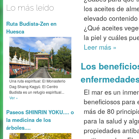
Lo más leído
los aceites de alm
elevado contenido
Ruta Budista-Zen en
¿Qué aceites vege
Huesca
la piel y cuáles p
Leer más
»
Los beneficio
enfermedades 
Una ruta espiritual: El Monasterio
Dag Shang Kagyü. El Centro
El mar es un inme
Budista es un refugio espiritual...
Ver »
beneficiosos para
más de 80 principi
Paseos SHINRIN YOKU.... o
para la salud y alg
la medicina de los
árboles....
propiedades antibac