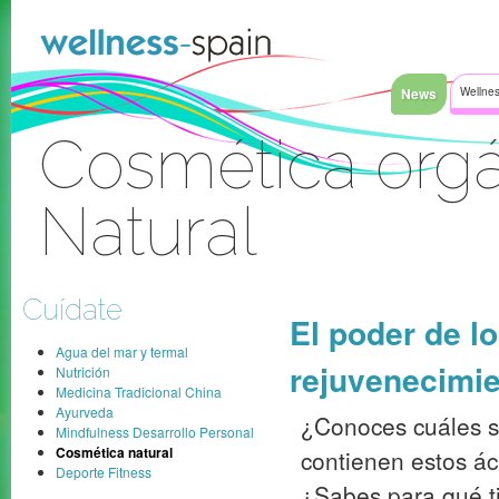
Saltar al contenido
News
Wellnes
Cosmética orgá
Natural
Acceder
Cuídate
El poder de lo
Agua del mar y termal
rejuvenecimie
Nutrición
Medicina Tradicional China
Ayurveda
¿Conoces cuáles s
Mindfulness Desarrollo Personal
Cosmética natural
contienen estos ác
Deporte Fitness
¿Sabes para qué t