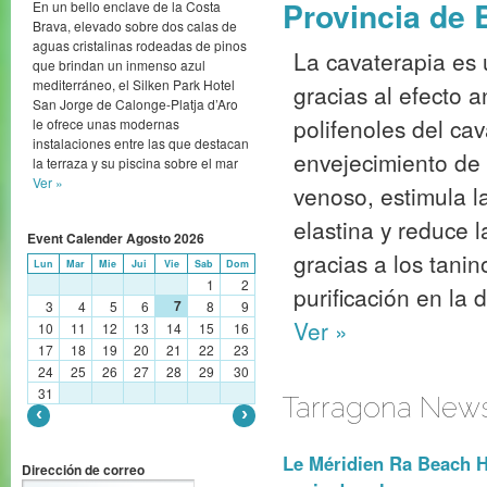
Provincia de 
En un bello enclave de la Costa
Brava, elevado sobre dos calas de
aguas cristalinas rodeadas de pinos
La cavaterapia es 
que brindan un inmenso azul
mediterráneo, el Silken Park Hotel
gracias al efecto a
San Jorge de Calonge-Platja d’Aro
polifenoles del ca
le ofrece unas modernas
instalaciones entre las que destacan
envejecimiento de l
la terraza y su piscina sobre el mar
Ver »
venoso, estimula l
elastina y reduce l
Event Calender
Agosto
2026
gracias a los tani
Lun
Mar
Mie
Jui
Vie
Sab
Dom
1
2
purificación en la d
7
3
4
5
6
8
9
Ver »
10
11
12
13
14
15
16
17
18
19
20
21
22
23
24
25
26
27
28
29
30
31
Tarragona New
Le Méridien Ra Beach H
Dirección de correo