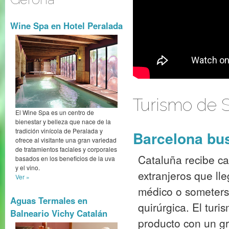
Wine Spa en Hotel Peralada
Turismo de 
El Wine Spa es un centro de
bienestar y belleza que nace de la
tradición vinícola de Peralada y
Barcelona bus
ofrece al visitante una gran variedad
de tratamientos faciales y corporales
Cataluña recibe c
basados en los beneficios de la uva
y el vino.
extranjeros que ll
Ver »
médico o someters
Aguas Termales en
quirúrgica. El tur
Balneario Vichy Catalán
producto con un gr