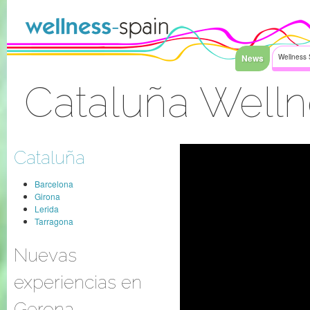
Saltar al contenido
News
Wellness 
Cataluña Well
Acceder
Cataluña
Barcelona
Girona
Lerida
Tarragona
Nuevas
experiencias en
Gerona