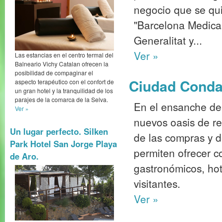
negocio que se qui
"Barcelona Medical
Generalitat y...
Ver »
Las estancias en el centro termal del
Balneario Vichy Catalan ofrecen la
posibilidad de compaginar el
Ciudad Condal
aspecto terapéutico con el confort de
un gran hotel y la tranquilidad de los
parajes de la comarca de la Selva.
En el ensanche de
Ver »
nuevos oasis de re
Un lugar perfecto. Silken
de las compras y de
Park Hotel San Jorge Playa
permiten ofrecer c
de Aro.
gastronómicos, hot
visitantes.
Ver »