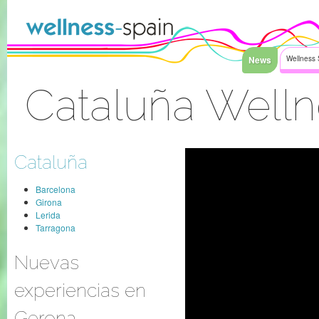
Saltar al contenido
News
Wellness 
Cataluña Well
Acceder
Cataluña
Barcelona
Girona
Lerida
Tarragona
Nuevas
experiencias en
Gerona