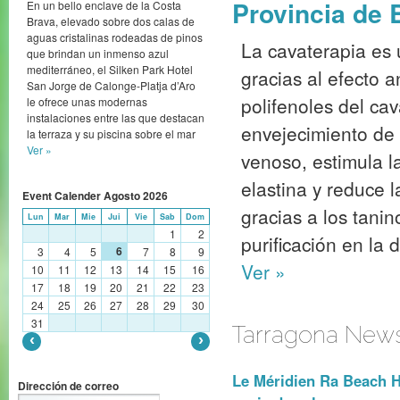
Provincia de 
En un bello enclave de la Costa
Brava, elevado sobre dos calas de
aguas cristalinas rodeadas de pinos
La cavaterapia es 
que brindan un inmenso azul
mediterráneo, el Silken Park Hotel
gracias al efecto a
San Jorge de Calonge-Platja d’Aro
polifenoles del ca
le ofrece unas modernas
instalaciones entre las que destacan
envejecimiento de l
la terraza y su piscina sobre el mar
Ver »
venoso, estimula l
elastina y reduce l
Event Calender
Agosto
2026
gracias a los tani
Lun
Mar
Mie
Jui
Vie
Sab
Dom
1
2
purificación en la d
6
3
4
5
7
8
9
Ver »
10
11
12
13
14
15
16
17
18
19
20
21
22
23
24
25
26
27
28
29
30
31
Tarragona New
Le Méridien Ra Beach H
Dirección de correo