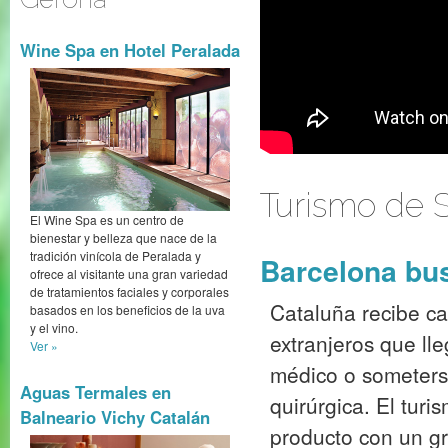
Wine Spa en Hotel Peralada
Turismo de 
El Wine Spa es un centro de
bienestar y belleza que nace de la
tradición vinícola de Peralada y
Barcelona bus
ofrece al visitante una gran variedad
de tratamientos faciales y corporales
Cataluña recibe c
basados en los beneficios de la uva
y el vino.
extranjeros que ll
Ver »
médico o someters
Aguas Termales en
quirúrgica. El tur
Balneario Vichy Catalán
producto con un gr