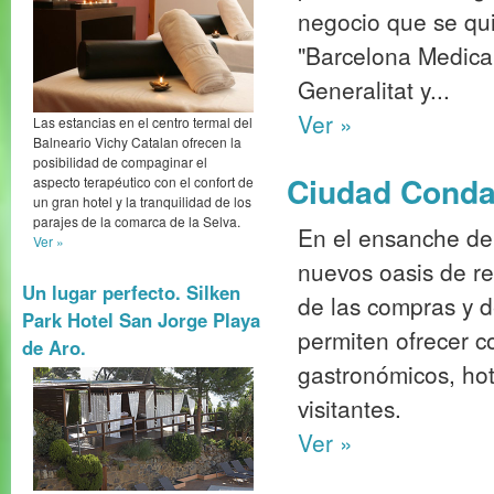
negocio que se qui
"Barcelona Medical
Generalitat y...
Ver »
Las estancias en el centro termal del
Balneario Vichy Catalan ofrecen la
posibilidad de compaginar el
Ciudad Condal
aspecto terapéutico con el confort de
un gran hotel y la tranquilidad de los
parajes de la comarca de la Selva.
En el ensanche de
Ver »
nuevos oasis de re
Un lugar perfecto. Silken
de las compras y de
Park Hotel San Jorge Playa
permiten ofrecer c
de Aro.
gastronómicos, hot
visitantes.
Ver »