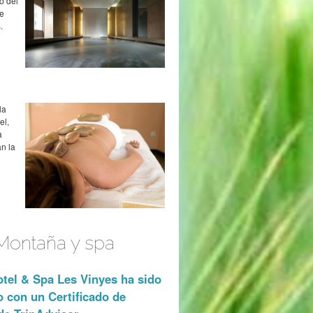
o del
de
.
la
el,
a
an la
 Montaña y spa
tel & Spa Les Vinyes ha sido
 con un Certificado de