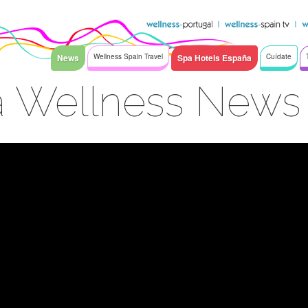
News
Wellness Spain Travel
Spa Hotels España
Cuídate
a Wellness News