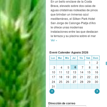
En un bello enclave de la Costa
Brava, elevado sobre dos calas de
aguas cristalinas rodeadas de pinos
que brindan un inmenso azul
mediterráneo, el Silken Park Hotel
San Jorge de Calonge-Platja d’Aro
le ofrece unas modernas
instalaciones entre las que destacan
la terraza y su piscina sobre el mar
Ver »
Event Calender
Agosto
2026
Lun
Mar
Mie
Jui
Vie
Sab
Dom
1
2
6
3
4
5
7
8
9
10
11
12
13
14
15
16
17
18
19
20
21
22
23
24
25
26
27
28
29
30
31
Dirección de correo