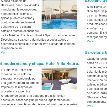
Excelencia 
A poca distancia de
Barcelona, descubra viñedos
Slow Horse Car
mundialmente reconocidos,
Slow Spa! Se p
monumentos históricos,
de un ambiente
típicos pueblos costeros y
tratamientos a
puntos de referencia en el
productos natu
desarrollo de la cultura
ecológicos y u
catalana marcan el encuadre
personal. El sit
de Le Méridien Ra Beach Hotel & Spa, un oasis de calma.
recargar energí
Descubra su spa, con tratamientos especializados en
Ver »
diferentes culturas, que le permitirán disfrutar de la plena
relajación de su...
Barcelona b
Ver »
Cataluña recib
El modernismo y el spa. Hotel Villa Retiro.
cerca de 20.00
que llegan para
El Hotel Villa Retiro está
tratamiento mé
rodeado de un entorno
someterse a al
exuberante, compuesto por
intervención qu
una gran variedad de árboles
turismo médico
tropicales, la mayoría de
potencial de c
procedencia argentina.
se quiere lanza
Alrededor de éstos, una pequeña gruta, junto con
"Barcelona Med
riachuelos, cascadas y un pequeño lago terminan de
conjuntamente p
confirmar el carácter modernista – colonial que caracteriza
Ver »