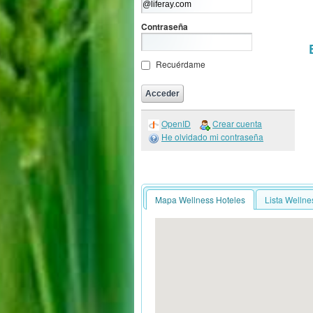
Contraseña
Recuérdame
OpenID
Crear cuenta
He olvidado mi contraseña
Mapa Wellness Hoteles
Lista Wellne