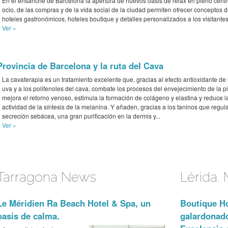
En el ensanche de Barcelona la apertura de nuevos oasis de relax en pleno centr
ocio, de las compras y de la vida social de la ciudad permiten ofrecer conceptos 
hoteles gastronómicos, hoteles boutique y detalles personalizados a los visitantes
Ver »
Provincia de Barcelona y la ruta del Cava
La cavaterapia es un tratamiento excelente que, gracias al efecto antioxidante de 
uva y a los polifenoles del cava, combate los procesos del envejecimiento de la pi
mejora el retorno venoso, estimula la formación de colágeno y elastina y reduce l
actividad de la síntesis de la melanina. Y añaden, gracias a los taninos que regul
secreción sebácea, una gran purificación en la dermis y...
Ver »
Tarragona News
Lérida.
Le Méridien Ra Beach Hotel & Spa, un
Boutique Ho
oasis de calma.
galardonado