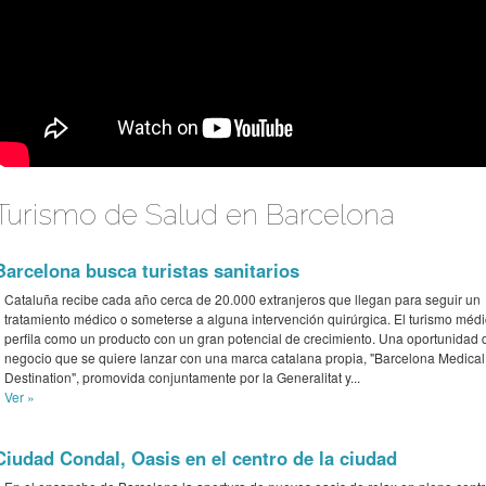
Turismo de Salud en Barcelona
Barcelona busca turistas sanitarios
Cataluña recibe cada año cerca de 20.000 extranjeros que llegan para seguir un
tratamiento médico o someterse a alguna intervención quirúrgica. El turismo méd
perfila como un producto con un gran potencial de crecimiento. Una oportunidad 
negocio que se quiere lanzar con una marca catalana propia, "Barcelona Medical
Destination", promovida conjuntamente por la Generalitat y...
Ver »
Ciudad Condal, Oasis en el centro de la ciudad