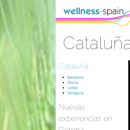
Saltar al contenido
Cataluñ
Acceder
Cataluña
Barcelona
Girona
Lerida
Tarragona
Nuevas
experiencias en
Gerona