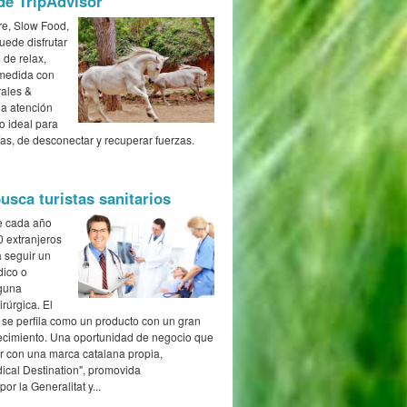
de TripAdvisor
e, Slow Food,
uede disfrutar
 de relax,
 medida con
rales &
na atención
io ideal para
as, de desconectar y recuperar fuerzas.
usca turistas sanitarios
e cada año
0 extranjeros
 seguir un
dico o
guna
irúrgica. El
 se perfila como un producto con un gran
recimiento. Una oportunidad de negocio que
r con una marca catalana propia,
ical Destination", promovida
or la Generalitat y...