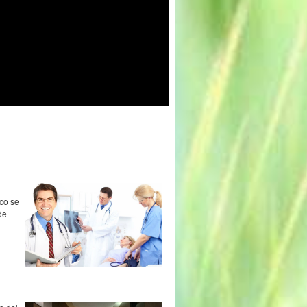
ico se
de