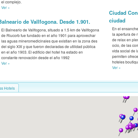
el complejo.
Ver »
Ciudad Cond
ciudad
Balneario de Vallfogona. Desde 1.901.
En el ensanche
El Balneario de Vallfogona, situado a 1.5 km de Vallfogona
la apertura de 
de Riucorb fue fundado en el año 1901 para aprovechar
de relax en ple
las aguas mineromedicinales que existian en la zona des
ocio, de las co
del siglo XIX y que fueron declaradas de utilidad pública
vida social de 
en el año 1903. El edificio del hotel ha estado en
permiten ofrec
constante renovación desde el año 1992
hoteles boutiqu
Ver »
Ver »
ss Hotels