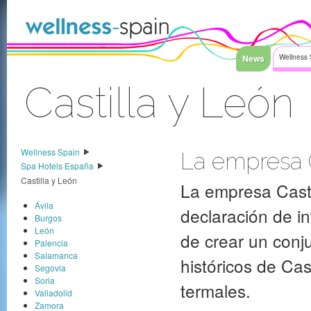
Saltar al contenido
News
Wellness 
Castilla y León
Acceder
Wellness Spain
La empresa C
Spa Hotels España
Castilla y León
La empresa Casti
Ávila
declaración de i
Burgos
León
de crear un conj
Palencia
Salamanca
históricos de Cas
Segovia
Soria
termales.
Valladolid
Zamora