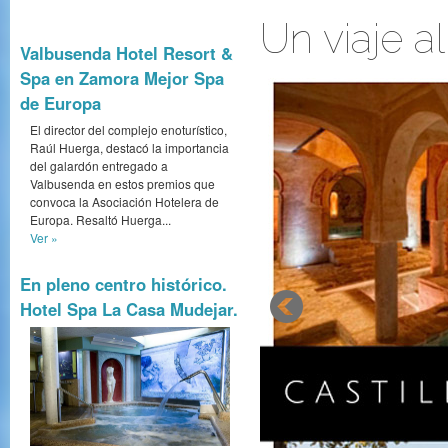
Un viaje a
Valbusenda Hotel Resort &
Spa en Zamora Mejor Spa
de Europa
El director del complejo enoturístico,
Raúl Huerga, destacó la importancia
del galardón entregado a
Valbusenda en estos premios que
convoca la Asociación Hotelera de
Europa. Resaltó Huerga...
Ver »
En pleno centro histórico.
Hotel Spa La Casa Mudejar.