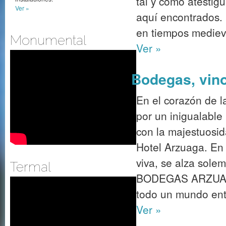
tal y como atestig
Ver »
aquí encontrados. 
en tiempos medieva
Monumental
Ver »
Bodegas, vino
En el corazón de l
por un inigualable 
con la majestuosid
Hotel Arzuaga. En
viva, se alza sol
Termal
BODEGAS ARZUAGA
todo un mundo ento
Ver »