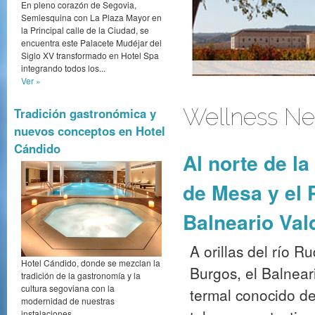
En pleno corazón de Segovia,
Semiesquina con La Plaza Mayor en
la Principal calle de la Ciudad, se
encuentra este Palacete Mudéjar del
Siglo XV transformado en Hotel Spa
integrando todos los...
Ver »
Wellness New
Tradición gastronómica y
nuevos conceptos en Hotel
Castilla termal intro
Cándido
Al norte de l
de Mesa y el 
Balneario Val
A orillas del río R
Hotel Cándido, donde se mezclan la
Burgos, el Balnear
tradición de la gastronomía y la
cultura segoviana con la
termal conocido d
modernidad de nuestras
instalaciones.