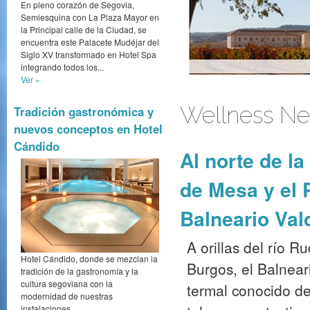
En pleno corazón de Segovia,
Semiesquina con La Plaza Mayor en
la Principal calle de la Ciudad, se
encuentra este Palacete Mudéjar del
Siglo XV transformado en Hotel Spa
integrando todos los...
Ver »
Wellness New
Tradición gastronómica y
nuevos conceptos en Hotel
Castilla termal intro
Cándido
Al norte de l
de Mesa y el 
Balneario Val
A orillas del río R
Hotel Cándido, donde se mezclan la
Burgos, el Balnear
tradición de la gastronomía y la
cultura segoviana con la
termal conocido d
modernidad de nuestras
instalaciones.