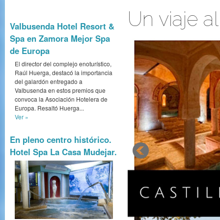
Un viaje a
Valbusenda Hotel Resort &
Spa en Zamora Mejor Spa
de Europa
El director del complejo enoturístico,
Raúl Huerga, destacó la importancia
del galardón entregado a
Valbusenda en estos premios que
convoca la Asociación Hotelera de
Europa. Resaltó Huerga...
Ver »
En pleno centro histórico.
Hotel Spa La Casa Mudejar.