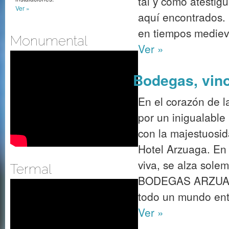
tal y como atestig
Ver »
aquí encontrados. 
en tiempos medieva
Monumental
Ver »
Bodegas, vino
En el corazón de l
por un inigualable 
con la majestuosid
Hotel Arzuaga. En
viva, se alza sol
Termal
BODEGAS ARZUAGA
todo un mundo ento
Ver »