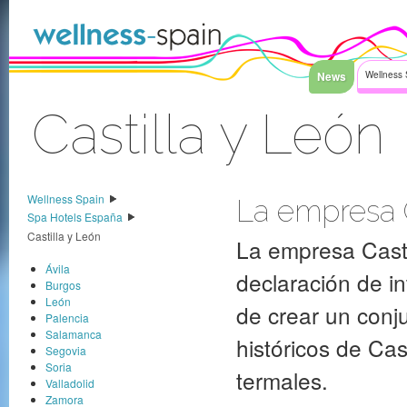
Saltar al contenido
News
Wellness 
Castilla y León
Acceder
Wellness Spain
La empresa C
Spa Hotels España
Castilla y León
La empresa Casti
Ávila
declaración de i
Burgos
León
de crear un conj
Palencia
Salamanca
históricos de Cas
Segovia
Soria
termales.
Valladolid
Zamora