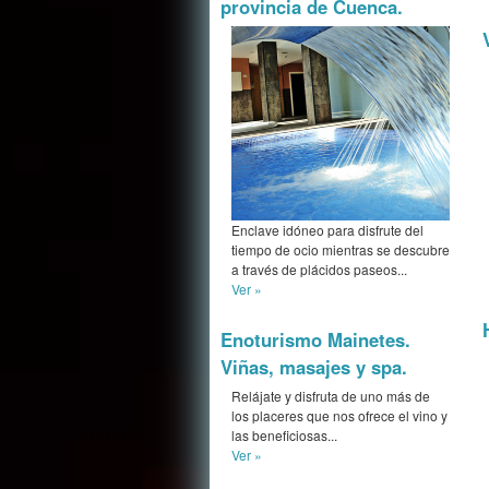
provincia de Cuenca.
Enclave idóneo para disfrute del
tiempo de ocio mientras se descubre
a través de plácidos paseos...
Ver »
Enoturismo Mainetes.
Viñas, masajes y spa.
Relájate y disfruta de uno más de
los placeres que nos ofrece el vino y
las beneficiosas...
Ver »