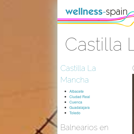
Saltar al contenido
Castilla
Acceder
Castilla La
Mancha
Albacete
Ciudad Real
Cuenca
Guadalajara
Toledo
Balnearios en