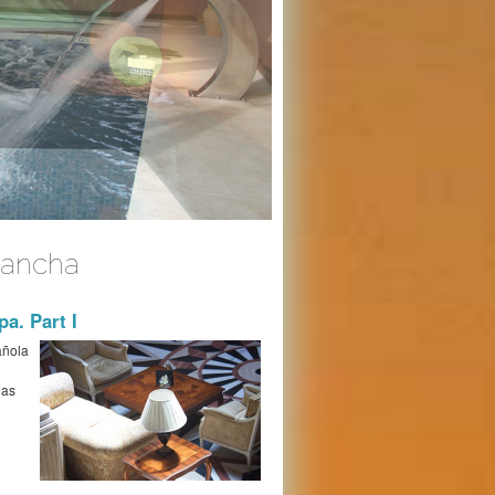
Mancha
a. Part I
añola
las