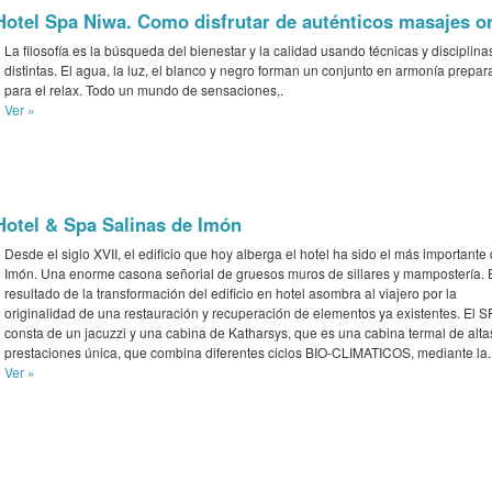
Hotel Spa Niwa. Como disfrutar de auténticos masajes or
La filosofía es la búsqueda del bienestar y la calidad usando técnicas y disciplina
distintas. El agua, la luz, el blanco y negro forman un conjunto en armonía prepa
para el relax. Todo un mundo de sensaciones,.
Ver »
Hotel & Spa Salinas de Imón
Desde el siglo XVII, el edificio que hoy alberga el hotel ha sido el más importante
Imón. Una enorme casona señorial de gruesos muros de sillares y mampostería. 
resultado de la transformación del edificio en hotel asombra al viajero por la
originalidad de una restauración y recuperación de elementos ya existentes. El S
consta de un jacuzzi y una cabina de Katharsys, que es una cabina termal de alta
prestaciones única, que combina diferentes ciclos BIO-CLIMATICOS, mediante la..
Ver »