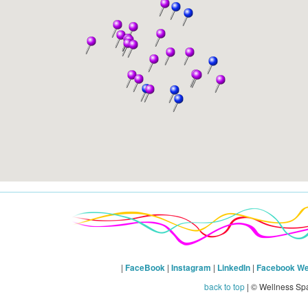
|
FaceBook
|
Instagram
|
LinkedIn
|
Facebook We
back to top
| © Wellness Sp