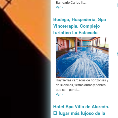
Balneario Carlos III,...
Ver »
Bodega, Hospedería, Spa
Vinoterapia. Complejo
turístico La Estacada
Hay tierras cargadas de horizontes y
de silencios, tierras duras y pobres,
que son, por el...
Ver »
Hotel Spa Villa de Alarcón.
El lugar más lujoso de la