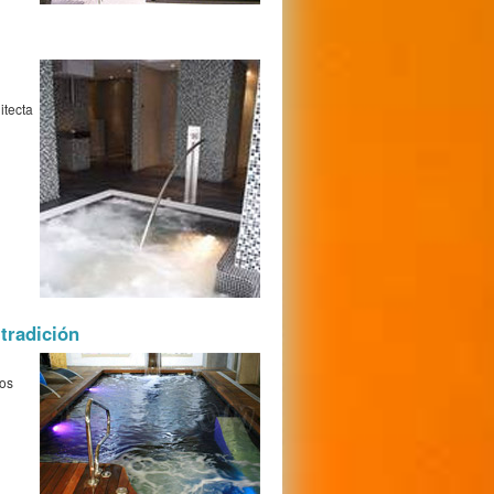
itecta
 tradición
nos