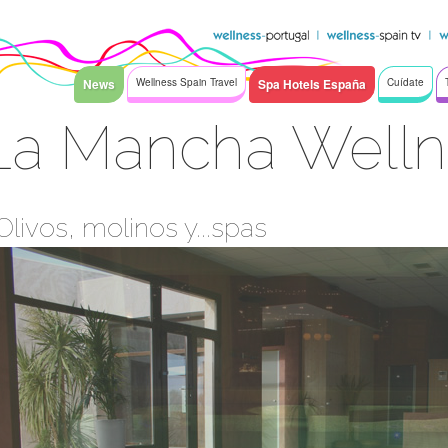
News
Wellness Spain Travel
Spa Hotels España
Cuídate
 La Mancha Well
Olivos, molinos y...spas