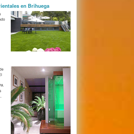
ientales en Brihuega
s
rado
 de
El
PA
s
.