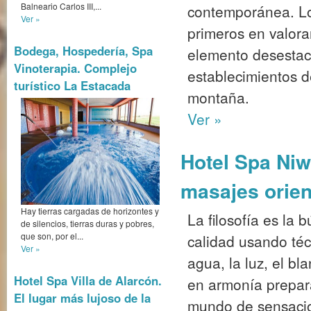
Balneario Carlos III,...
contemporánea. Lo
Ver »
primeros en valora
Bodega, Hospedería, Spa
elemento desestaci
Vinoterapia. Complejo
establecimientos d
turístico La Estacada
montaña.
Ver »
Hotel Spa Niw
masajes orien
Hay tierras cargadas de horizontes y
La filosofía es la 
de silencios, tierras duras y pobres,
que son, por el...
calidad usando técn
Ver »
agua, la luz, el b
Hotel Spa Villa de Alarcón.
en armonía prepara
El lugar más lujoso de la
mundo de sensacio