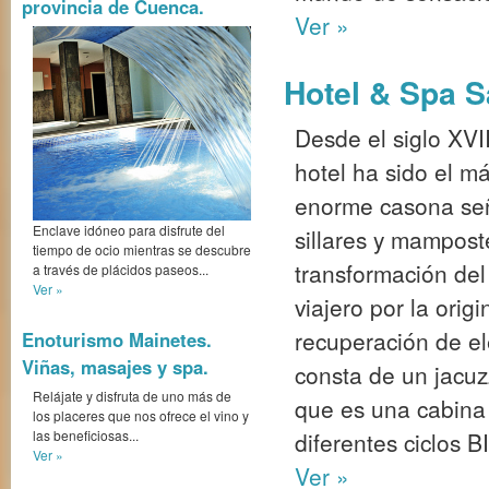
provincia de Cuenca.
Ver »
Hotel & Spa S
Desde el siglo XVII
hotel ha sido el m
enorme casona señ
Enclave idóneo para disfrute del
sillares y mamposte
tiempo de ocio mientras se descubre
transformación del
a través de plácidos paseos...
Ver »
viajero por la orig
recuperación de el
Enoturismo Mainetes.
Viñas, masajes y spa.
consta de un jacuz
Relájate y disfruta de uno más de
que es una cabina 
los placeres que nos ofrece el vino y
las beneficiosas...
diferentes ciclos 
Ver »
Ver »