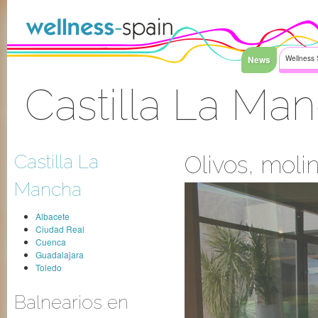
Saltar al contenido
News
Wellness 
Castilla La Ma
Acceder
Castilla La
Olivos, molin
Mancha
Albacete
Ciudad Real
Cuenca
Guadalajara
Toledo
Balnearios en