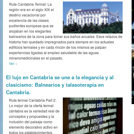
Ruta Cantabria Termal: La
región era en el siglo XIX el
destino vacacional por
excelencia de las clases
pudientes europeas que se
alojaban en los elegantes
balnearios de la zona para tomar sus baños anuales. Esos retazos de
historia han quedado impregnados para siempre en los actuales
edificios termales y en cada rincón de los mismos se palpan
experiencias ligadas al empleo saludable de las aguas
mineromedicinales en el pasado.
Ver »
El lujo en Cantabria se une a la elegancia y al
clasicismo: Balnearios y talasoterapia en
Cantabria.
Ruta termal Cantabria Part 2:
Lo mejor de la oferta termal
cántabra es la variedad real de
conceptos y propuestas y la
inclusión del paisaje como
elemento decorativo activo en
todos los establecimientos.