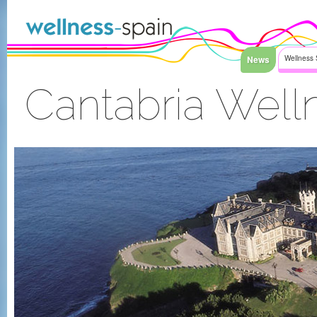
Saltar al contenido
News
Wellness 
Cantabria Wel
Acceder