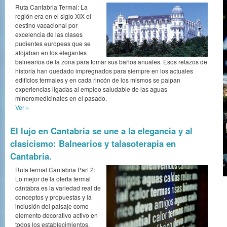
Ruta Cantabria Termal: La
región era en el siglo XIX el
destino vacacional por
excelencia de las clases
pudientes europeas que se
alojaban en los elegantes
balnearios de la zona para tomar sus baños anuales. Esos retazos de
historia han quedado impregnados para siempre en los actuales
edificios termales y en cada rincón de los mismos se palpan
experiencias ligadas al empleo saludable de las aguas
mineromedicinales en el pasado.
Ver »
El lujo en Cantabria se une a la elegancia y al
clasicismo: Balnearios y talasoterapia en
Cantabria.
Ruta termal Cantabria Part 2:
Lo mejor de la oferta termal
cántabra es la variedad real de
conceptos y propuestas y la
inclusión del paisaje como
elemento decorativo activo en
todos los establecimientos.