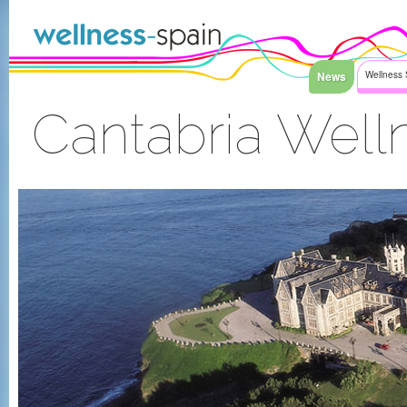
Saltar al contenido
News
Wellness 
Cantabria Wel
Acceder