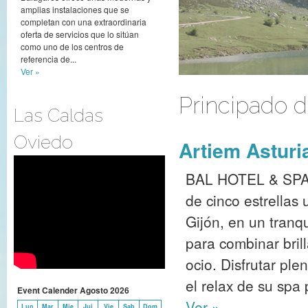
amplias instalaciones que se
completan con una extraordinaria
oferta de servicios que lo sitúan
como uno de los centros de
referencia de...
Ver »
Principado d
Las Caldas
Oviedo
Artiem Asturi
BAL HOTEL & SPA e
de cinco estrellas 
Gijón, en un tranq
para combinar bril
ocio. Disfrutar pl
el relax de su spa
Event Calender
Agosto
2026
Ver »
Lun
Mar
Mie
Jui
Vie
Sab
Dom