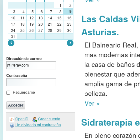
1
2
9
3
4
5
6
7
8
Las Caldas Vi
10
11
12
13
14
15
16
17
18
19
20
21
22
23
Asturias.
24
25
26
27
28
29
30
31
El Balneario Real,
mas modernas integ
Dirección de correo
la casa de baños 
bienestar que ade
Contraseña
amplia gama de pro
belleza.
Recuérdame
Ver »
Sidraterapia 
OpenID
Crear cuenta
He olvidado mi contraseña
En pleno corazón 