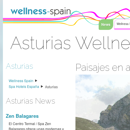
Saltar al contenido
News
Wellness 
Asturias Welln
Acceder
Asturias
Paisajes en 
Wellness Spain
Spa Hotels España
Asturias
Asturias News
Zen Balagares
El Centro Termal / Spa Zen
Balagares ofrece unas modernas y