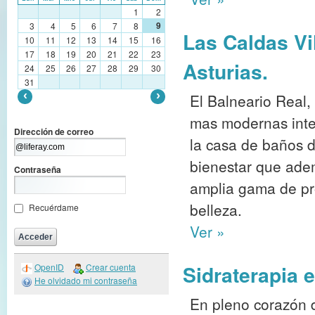
1
2
9
3
4
5
6
7
8
Las Caldas Vi
10
11
12
13
14
15
16
17
18
19
20
21
22
23
Asturias.
24
25
26
27
28
29
30
31
El Balneario Real,
mas modernas integ
Dirección de correo
la casa de baños 
bienestar que ade
Contraseña
amplia gama de pro
belleza.
Recuérdame
Ver »
Sidraterapia 
OpenID
Crear cuenta
He olvidado mi contraseña
En pleno corazón 