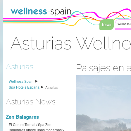
Saltar al contenido
News
Wellness 
Asturias Welln
Acceder
Asturias
Paisajes en 
Wellness Spain
Spa Hotels España
Asturias
Asturias News
Zen Balagares
El Centro Termal / Spa Zen
Balagares ofrece unas modernas y