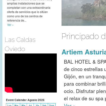
amplias instalaciones que se
completan con una extraordinaria
oferta de servicios que lo sitúan
como uno de los centros de
referencia de...
Ver »
Principado d
Las Caldas
Oviedo
Artiem Asturi
BAL HOTEL & SPA e
de cinco estrellas 
Gijón, en un tranq
para combinar bril
ocio. Disfrutar pl
el relax de su spa
Event Calender
Agosto
2026
Ver »
Lun
Mar
Mie
Jui
Vie
Sab
Dom