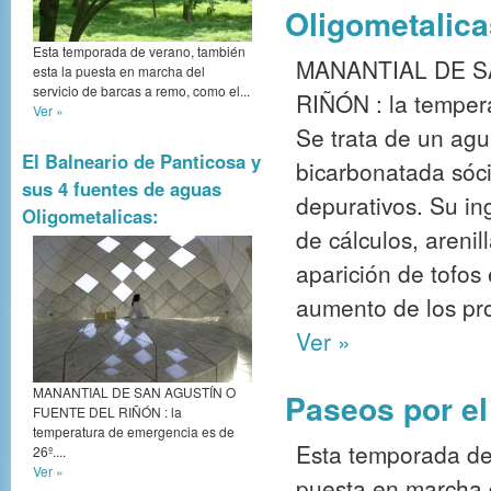
Oligometalica
Esta temporada de verano, también
MANANTIAL DE S
esta la puesta en marcha del
servicio de barcas a remo, como el...
RIÑÓN : la temper
Ver »
Se trata de un ag
El Balneario de Panticosa y
bicarbonatada sóci
sus 4 fuentes de aguas
depurativos. Su in
Oligometalicas:
de cálculos, arenill
aparición de tofos 
aumento de los pro
Ver »
MANANTIAL DE SAN AGUSTÍN O
Paseos por el
FUENTE DEL RIÑÓN : la
temperatura de emergencia es de
Esta temporada de
26º....
Ver »
puesta en marcha d