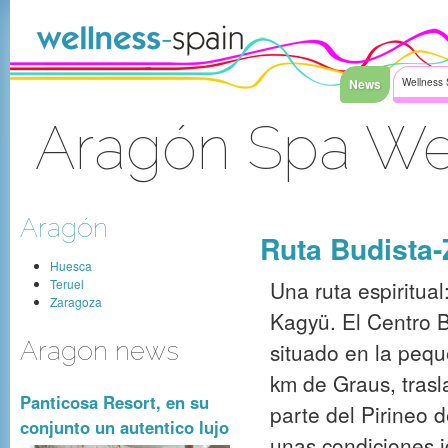
Saltar al contenido
News
Wellness 
Aragón Spa We
Acceder
Aragón
Ruta Budista
Huesca
Teruel
Una ruta espiritua
Zaragoza
Kagyü. El Centro B
Aragon news
situado en la pequ
km de Graus, trasl
Panticosa Resort, en su
parte del Pirineo 
conjunto un autentico lujo
unas condiciones i