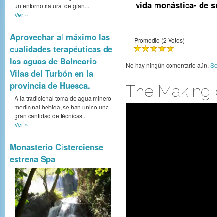
vida monástica- de s
un entorno natural de gran...
Ver »
Aprovechar al máximo las
Promedio (2 Votos)
cualidades terapéuticas de
Monasterio de
las aguas de Balneario
Boltaña 1
No hay ningún comentario aún.
Se
Vilas del Turbón en la
provincia de Huesca.
The Making o
A la tradicional toma de agua minero
medicinal bebida, se han unido una
gran cantidad de técnicas...
Ver »
Monasterio Cisterciense
estrena Spa