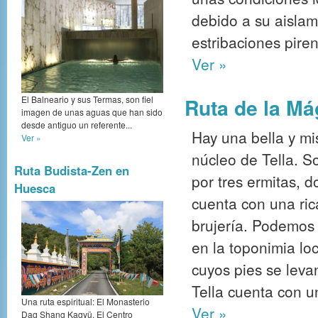
debido a su aislam
estribaciones piren
Ver »
El Balneario y sus Termas, son fiel
Ruta de la Mág
imagen de unas aguas que han sido
desde antiguo un referente...
Hay una bella y mi
Ver »
núcleo de Tella. S
Ruta Budista-Zen en
por tres ermitas, 
Huesca
cuenta con una ric
brujería. Podemos 
en la toponimia lo
cuyos pies se leva
Tella cuenta con u
Una ruta espiritual: El Monasterio
Ver »
Dag Shang Kagyü. El Centro