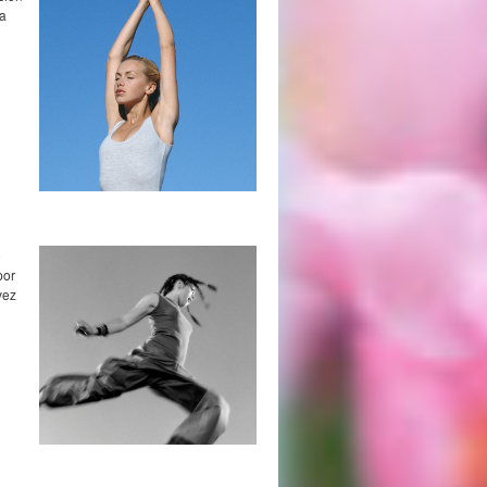
ra
o
por
vez