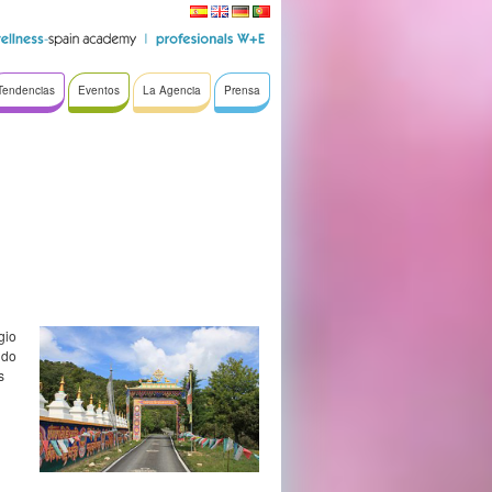
Tendencias
Eventos
La Agencia
Prensa
gio
ndo
s