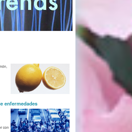
imón,
 de enfermedades
er con