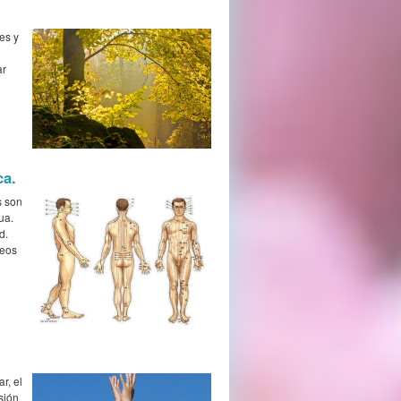
es y
ar
ca.
s son
ua.
d.
ueos
r, el
sión