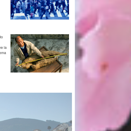
do
ye la
tema