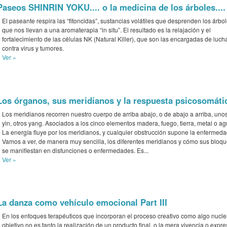
Paseos SHINRIN YOKU.... o la medicina de los árboles....
El paseante respira las “fitoncidas”, sustancias volátiles que desprenden los árbol
que nos llevan a una aromaterapia “in situ”. El resultado es la relajación y el
fortalecimiento de las células NK (Natural Killer), que son las encargadas de luch
contra virus y tumores.
Ver »
Los órganos, sus meridianos y la respuesta psicosomáti
Los meridianos recorren nuestro cuerpo de arriba abajo, o de abajo a arriba, uno
yin, otros yang. Asociados a los cinco elementos madera, fuego, tierra, metal o ag
La energía fluye por los meridianos, y cualquier obstrucción supone la enfermeda
Vamos a ver, de manera muy sencilla, los diferentes meridianos y cómo sus bloq
se manifiestan en disfunciones o enfermedades. Es...
Ver »
La danza como vehículo emocional Part III
En los enfoques terapéuticos que incorporan el proceso creativo como algo nuclea
objetivo no es tanto la realización de un producto final, o la mera vivencia o expre