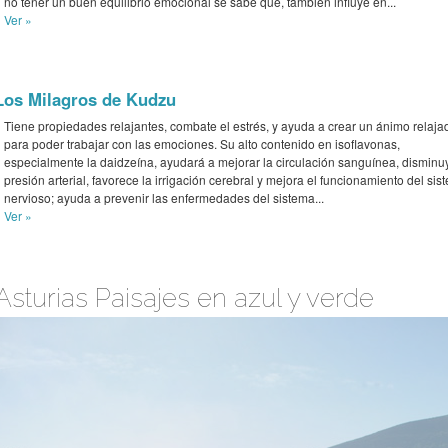
no tener un buen equilibrio emocional se sabe que, también influye en...
Ver »
Los Milagros de Kudzu
Tiene propiedades relajantes, combate el estrés, y ayuda a crear un ánimo relaja
para poder trabajar con las emociones. Su alto contenido en isoflavonas,
especialmente la daidzeína, ayudará a mejorar la circulación sanguínea, disminu
presión arterial, favorece la irrigación cerebral y mejora el funcionamiento del sis
nervioso; ayuda a prevenir las enfermedades del sistema...
Ver »
Asturias Paisajes en azul y verde