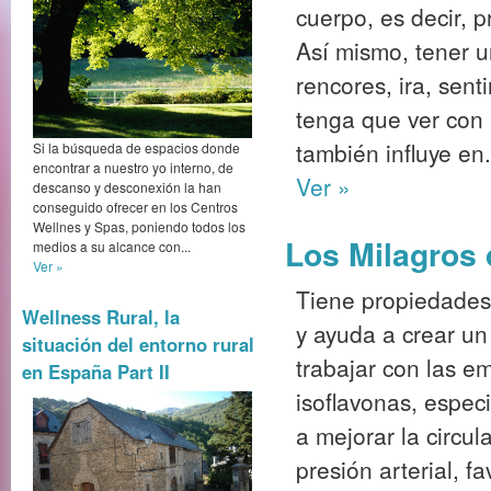
cuerpo, es decir, 
Así mismo, tener 
rencores, ira, sen
tenga que ver con 
también influye en.
Si la búsqueda de espacios donde
encontrar a nuestro yo interno, de
Ver »
descanso y desconexión la han
conseguido ofrecer en los Centros
Wellnes y Spas, poniendo todos los
Los Milagros
medios a su alcance con...
Ver »
Tiene propiedades 
Wellness Rural, la
y ayuda a crear un
situación del entorno rural
trabajar con las e
en España Part II
isoflavonas, espec
a mejorar la circu
presión arterial, f