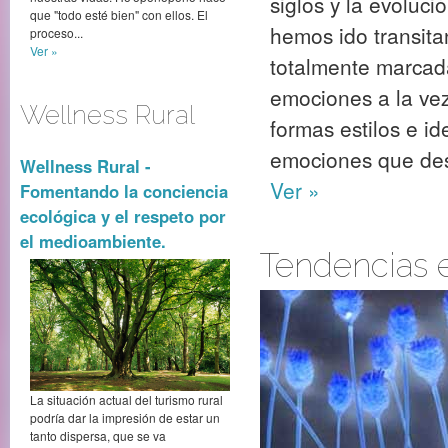
siglos y la evoluc
que "todo esté bien" con ellos. El
hemos ido transita
proceso...
Ver »
totalmente marcada
emociones a la vez
Wellness Rural
formas estilos e i
emociones que des
Wellness Rural -
Ver »
Fomentando la conciencia
ecológica y el respeto por
el medioambiente.
Tendencias 
La situación actual del turismo rural
podría dar la impresión de estar un
tanto dispersa, que se va