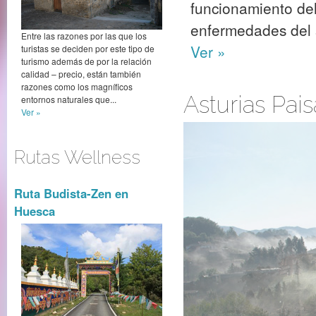
funcionamiento del
enfermedades del s
Entre las razones por las que los
Ver »
turistas se deciden por este tipo de
turismo además de por la relación
calidad – precio, están también
razones como los magníficos
Asturias Pais
entornos naturales que...
Ver »
Rutas Wellness
Ruta Budista-Zen en
Huesca