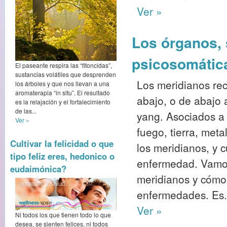
Ver »
Los órganos, 
psicosomátic
El paseante respira las “fitoncidas”,
sustancias volátiles que desprenden
Los meridianos rec
los árboles y que nos llevan a una
aromaterapia “in situ”. El resultado
abajo, o de abajo a
es la relajación y el fortalecimiento
de las...
yang. Asociados a
Ver »
fuego, tierra, meta
Cultivar la felicidad o que
los meridianos, y 
tipo feliz eres, hedonico o
enfermedad. Vamos 
eudaimónica?
meridianos y cómo 
enfermedades. Es.
Ver »
Ni todos los que tienen todo lo que
desea, se sienten felices, ni todos