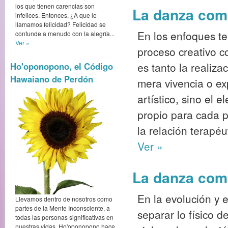
los que tienen carencias son
La danza como
infelices. Entonces, ¿A que le
llamamos felicidad? Felicidad se
En los enfoques te
confunde a menudo con la alegría...
Ver »
proceso creativo c
es tanto la realiza
Ho'oponopono, el Código
Hawaiano de Perdón
mera vivencia o ex
artístico, sino el 
propio para cada p
la relación terapéu
Ver »
La danza como
En la evolución y e
Llevamos dentro de nosotros como
partes de la Mente Inconsciente, a
separar lo físico d
todas las personas significativas en
nuestras vidas. Ho'oponopono hace