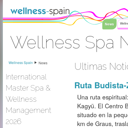
Saltar al contenido
News
Welln
Wellness Spa 
Acceder
Wellness Spain
News
Ultimas Noti
International
Ruta Budista
Master Spa &
Una ruta espiritua
Wellness
Kagyü. El Centro B
Management
situado en la pequ
2026
km de Graus, trasl