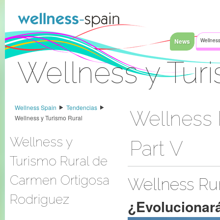
Saltar al contenido
News
Wellness
Wellness y Tur
Acceder
Wellness Spain
Tendencias
Wellness R
Wellness y Turismo Rural
Wellness y
Part V
Turismo Rural de
Carmen Ortigosa
Wellness Rura
Rodriguez
¿Evolucionará