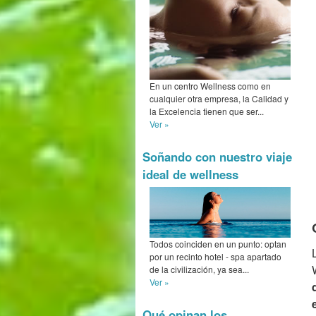
En un centro Wellness como en
cualquier otra empresa, la Calidad y
la Excelencia tienen que ser...
Ver »
Soñando con nuestro viaje
ideal de wellness
Todos coinciden en un punto: optan
por un recinto hotel - spa apartado
de la civilización, ya sea...
Ver »
Qué opinan los