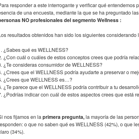
Para responder a este interrogante y verificar qué entendemo
esencia de una encuesta, mediante la que se ha preguntado
las
personas NO profesionales del segmento Wellness :
Los resultados obtenidos han sido los siguientes considerando l
1. ¿Sabes qué es WELLNESS?
2. ¿Con cuál o cuáles de estos conceptos crees que podría rela
3. ¿Te consideras consumidor de WELLNESS?
4. ¿Crees que el WELLNESS podría ayudarte a preservar o mejo
5. ¿Crees que WELLNESS es…?
6. ¿Te parece que el WELLNESS podría contribuir a tu desarroll
7. ¿Podrías indicar con cuál de estos aspectos crees que est
Si nos fijamos en la
primera pregunta,
la mayoría de las pers
responden: o que no saben qué es WELLNESS (42%), o que les 
claro (34%).