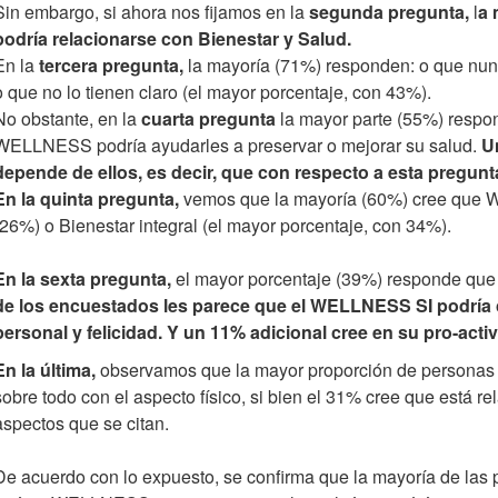
Sin embargo, si ahora nos fijamos en la
segunda pregunta,
l
a 
podría relacionarse con Bienestar y Salud.
En la
tercera pregunta,
la mayoría (71%) responden: o que 
o que no lo tienen claro (el mayor porcentaje, con 43%).
No obstante, en la
cuarta pregunta
la mayor parte (55%) respon
WELLNESS podría ayudarles a preservar o mejorar su salud.
U
depende de ellos, es decir, que con respecto a esta pregunt
En la quinta pregunta,
vemos que la mayoría (60%) cree que 
(26%) o Bienestar integral (el mayor porcentaje, con 34%).
En la sexta pregunta,
el mayor porcentaje (39%) responde que n
de los encuestados les parece que el WELLNESS SI podría c
personal y felicidad. Y un 11% adicional cree en su pro-activ
En la última,
observamos que la mayor proporción de persona
sobre todo con el aspecto físico, si bien el 31% cree que está 
aspectos que se citan.
De acuerdo con lo expuesto, se confirma que la mayoría de las