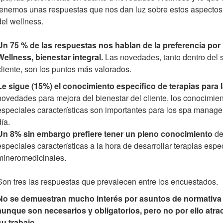
tenemos unas respuestas que nos dan luz sobre estos aspectos
del wellness.
Un 75 % de las respuestas nos hablan de la preferencia por
Wellness, bienestar integral.
Las novedades, tanto dentro del 
cliente, son los puntos más valorados.
Le sigue (15%) el conocimiento específico de terapias para la
novedades para mejora del bienestar del cliente, los conocimient
especiales características son importantes para los spa manager 
día.
Un 8% sin embargo prefiere tener un pleno conocimiento
de
especiales características a la hora de desarrollar terapias esp
mineromedicinales.
Son tres las respuestas que prevalecen entre los encuestados.
No se demuestran mucho interés por asuntos de normativa e
aunque son necesarios y obligatorios, pero no por ello atrac
su trabajo.