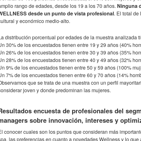
amplio rango de edades, desde los 19 a los 70 años.
Ninguna d
WELLNESS desde un punto de vista profesional
. El total d
cultural y económico medio-alto.
La distribución porcentual por edades de la muestra analizada tie
Un 30% de los encuestados tienen entre 19 y 29 años (40% ho
Un 26% de los encuestados tienen entre 30 y 39 años (35% ho
Un 28% de los encuestados tienen entre 40 y 49 años (32% ho
Un 9% de los encuestados tienen entre 50 y 59 años (100% muj
Un 7% de los encuestados tienen entre 60 y 70 años (14% hom
Observamos que se trata de una muestra con un perfil mayorita
considerar joven y donde predominan las mujeres.
Resultados encuesta de profesionales del seg
managers sobre innovación, intereses y optimiz
El conocer cuales son los puntos que consideran más importante
spa, las preferencias en cuanto a novedades Wellness y lo que 