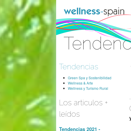
Saltar al contenido
Tendenc
Acceder
Tendencias
Green Spa y Sostenibilidad
Wellness & Arte
Wellness y Turismo Rural
Los articulos +
leídos
Tendencias 2021 -