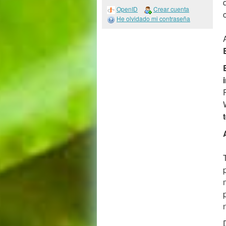
OpenID
Crear cuenta
He olvidado mi contraseña