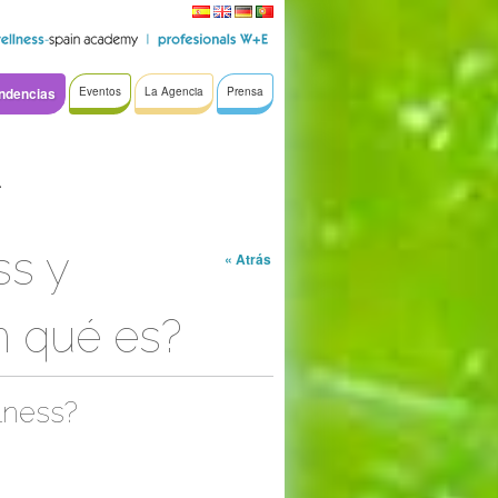
ndencias
Eventos
La Agencia
Prensa
a
ss y
« Atrás
n qué es?
lness?