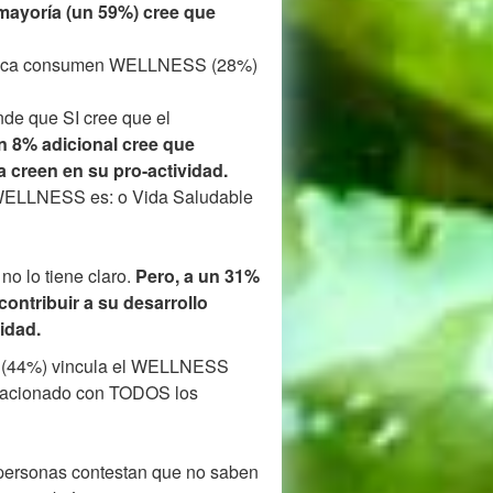
mayoría (un 59%) cree que
nunca consumen WELLNESS (28%)
de que SI cree que el
n 8% adicional cree que
a creen en su pro-actividad.
WELLNESS es: o Vida Saludable
o lo tiene claro.
Pero, a un 31%
ontribuir a su desarrollo
idad.
s (44%) vincula el WELLNESS
relacionado con TODOS los
 personas contestan que no saben