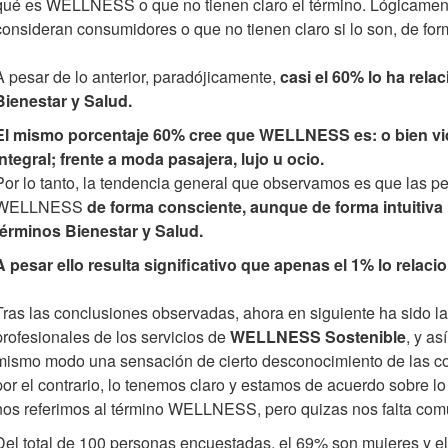
qué es WELLNESS o que no tienen claro el término. Lógicament
consideran consumidores o que no tienen claro si lo son, de fo
A pesar de lo anterior, paradójicamente,
casi el 60% lo ha rela
Bienestar y Salud.
El mismo porcentaje
60%
cree que WELLNESS es: o bien vid
integral; frente a moda pasajera, lujo u ocio.
Por lo tanto, la tendencia general que observamos es que las 
WELLNESS
de forma consciente,
aunque de forma intuitiva 
términos Bienestar y Salud.
A pesar ello resulta significativo que apenas el 1% lo rela
Tras las conclusiones observadas, ahora en siguiente ha sido la
profesionales de los servicios de
WELLNESS Sostenible
, y as
mismo modo una sensación de cierto desconocimiento de las con
por el contrario, lo tenemos claro y estamos de acuerdo sobre 
nos referimos al término WELLNESS, pero quizas nos falta comu
Del total de 100 personas encuestadas, el 69% son mujeres y 