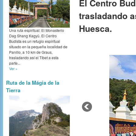
El Centro Budi
trasladando as
Huesca.
Una ruta espiritual: El Monasterio
Dag Shang Kagyü. El Centro
Budista es un refugio espiritual
situado en la pequeña localidad de
Panillo, a 10 km de Graus,
trasladando así el Tíbet a esta
parte...
Ver »
Ruta de la Mágia de la
Tierra