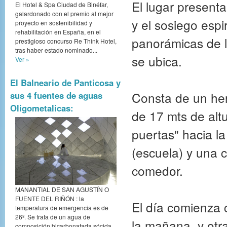
El lugar present
El Hotel & Spa Ciudad de Binéfar,
galardonado con el premio al mejor
y el sosiego espir
proyecto en sostenibilidad y
rehabilitación en España, en el
panorámicas de l
prestigioso concurso Re Think Hotel,
tras haber estado nominado...
se ubica.
Ver »
El Balneario de Panticosa y
Consta de un her
sus 4 fuentes de aguas
Oligometalicas:
de 17 mts de altu
puertas" hacia l
(escuela) y una 
comedor.
MANANTIAL DE SAN AGUSTÍN O
FUENTE DEL RIÑÓN : la
El día comienza 
temperatura de emergencia es de
26º. Se trata de un agua de
la mañana, y otra
composición bicarbonatada sócida