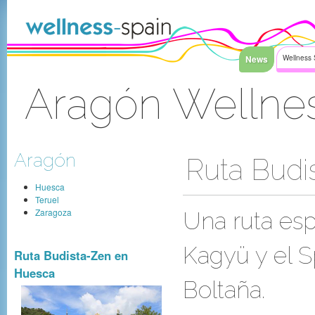
Saltar al contenido
News
Wellness 
Aragón Wellne
Acceder
Aragón
Ruta Budi
Huesca
Teruel
Zaragoza
Una ruta esp
Kagyü y el 
Ruta Budista-Zen en
Huesca
Boltaña.