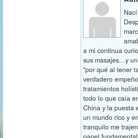
Nací
Desp
marc
amab
a mi continua curio
sus masajes…y una 
"por qué al tener 
verdadero empeño t
tratamientos holís
todo lo que caía e
China y la puesta 
un mundo rico y e
tranquilo me traje
papel fundamental 