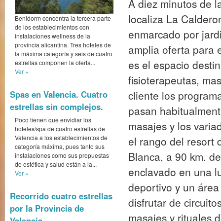
enmarcado por jard
Benidorm concentra la tercera parte
amplia oferta para 
de los establecimientos con
instalaciones wellness de la
es el espacio destin
provincia alicantina. Tres hoteles de
fisioterapeutas, mas
la máxima categoría y seis de cuatro
estrellas componen la oferta...
cliente los program
Ver »
pasan habitualmente 
Spas en Valencia. Cuatro
masajes y los varia
estrellas sin complejos.
el rango del resort 
Poco tienen que envidiar los
hoteles/spa de cuatro estrellas de
Blanca, a 90 km. de
Valencia a los establecimientos de
enclavado en una lu
categoría máxima, pues tanto sus
instalaciones como sus propuestas
deportivo y un áre
de estética y salud están a la...
Ver »
disfrutar de circuit
masajes y rituales d
Recorrido cuatro estrellas
y faciales con circu
por la Provincia de
Valencia