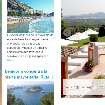
El sector wellness en la provincia de
Alicante tiene tres rasgos que lo
diferencian de otras áreas
españolas: Muestra un atractivo
eclecticismo que favorece la
convivencia de lujosos spas con...
Ver »
Benidorm concentra la
oferta mayoritaria. Ruta II.
Piscina en Hotel Mas de Canicattí
A diez minutos de la
localiza La Calder