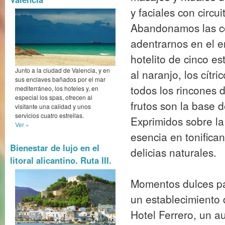
Abandonamos las co
adentrarnos en el 
hotelito de cinco e
al naranjo, los cítr
todos los rincones 
Junto a la ciudad de Valencia, y en
frutos son la base d
sus enclaves bañados por el mar
mediterráneo, los hoteles y, en
Exprimidos sobre la
especial los spas, ofrecen al
visitante una calidad y unos
esencia en tonifica
servicios cuatro estrellas.
Ver »
delicias naturales.
Bienestar de lujo en el
Momentos dulces par
litoral alicantino. Ruta III.
un establecimiento
Hotel Ferrero, un au
situado en Bocairent
naturaleza y de lo