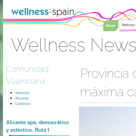
Saltar al contenido
News
Wellness 
Wellness News
Acceder
Comunidad
Provincia 
Valenciana
máxima ca
Valencia
Alicante
Castellón
Alicante spa, democrático
y ecléctico. Ruta I