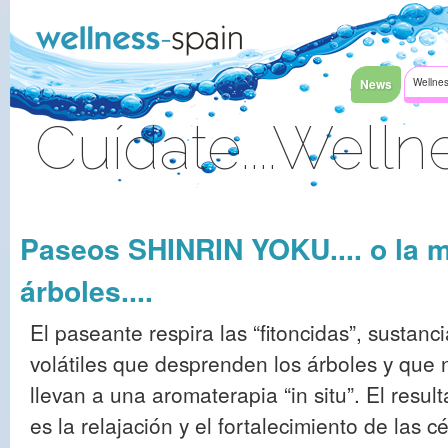
Saltar al contenido
News
Wellnes
Cuídate....Welln
Acceder
Paseos SHINRIN YOKU.... o la m
árboles....
El paseante respira las “fitoncidas”, sustanc
volátiles que desprenden los árboles y que 
llevan a una aromaterapia “in situ”. El resul
es la relajación y el fortalecimiento de las c