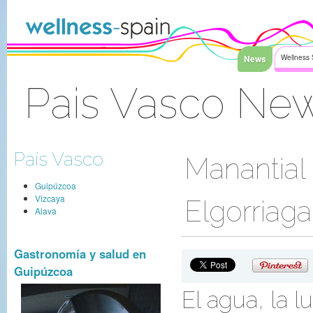
Saltar al contenido
News
Wellness 
Pais Vasco Ne
Acceder
País Vasco
Manantial 
Guipúzcoa
Vizcaya
Elgorriaga
Alava
Gastronomía y salud en
Guipúzcoa
El agua, la l