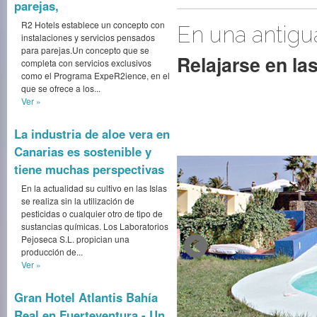
parejas,
R2 Hotels establece un concepto con
En una antigua
instalaciones y servicios pensados
para parejas.Un concepto que se
Relajarse en la
completa con servicios exclusivos
como el Programa ExpeR2ience, en el
que se ofrece a los...
Ver »
La industria de aloe vera en
Canarias es sostenible y
tiene muchas perspectivas
En la actualidad su cultivo en las Islas
se realiza sin la utilización de
pesticidas o cualquier otro de tipo de
sustancias químicas. Los Laboratorios
Pejoseca S.L. propician una
producción de...
Ver »
Gran Hotel Atlantis Bahía
Real en Fuerteventura - Un