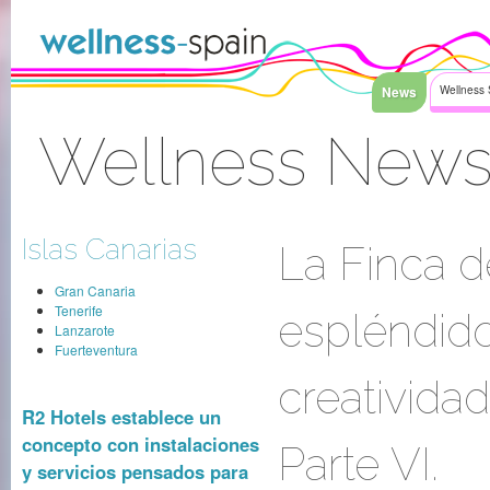
Saltar al contenido
News
Wellness 
Wellness News 
Acceder
Islas Canarias
La Finca d
Gran Canaria
Tenerife
espléndido
Lanzarote
Fuerteventura
creativida
R2 Hotels establece un
concepto con instalaciones
Parte VI.
y servicios pensados para