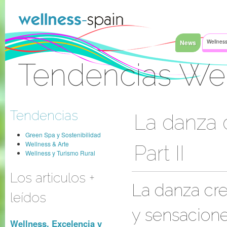
Saltar al contenido
News
Wellness
Tendencias We
Acceder
Tendencias
La danza 
Green Spa y Sostenibilidad
Wellness & Arte
Part II
Wellness y Turismo Rural
Los articulos +
La danza cr
leídos
y sensacion
Wellness, Excelencia y