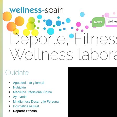
Saltar al contenido
News
Wellnes
Deporte, Fitnes
Wellness labor
Acceder
Cuídate
Agua del mar y termal
Nutrición
Medicina Tradicional China
Ayurveda
Mindfulness Desarrollo Personal
Cosmética natural
Deporte Fitness