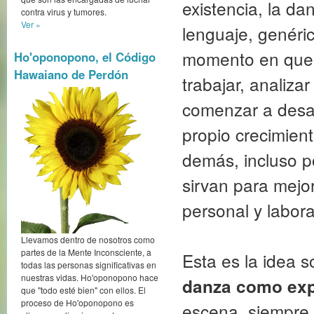
existencia, la da
contra virus y tumores.
Ver »
lenguaje, genéri
momento en que 
Ho'oponopono, el Código
Hawaiano de Perdón
trabajar, analiza
comenzar a desarr
propio crecimient
demás, incluso 
sirvan para mejor
personal y labora
Llevamos dentro de nosotros como
partes de la Mente Inconsciente, a
Esta es la idea s
todas las personas significativas en
nuestras vidas. Ho'oponopono hace
danza como expe
que "todo esté bien" con ellos. El
proceso de Ho'oponopono es
escena, siempre 