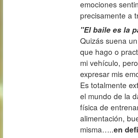
emociones sentim
precisamente a tr
"El baile es la 
Quizás suena un 
que hago o practi
mi vehículo, per
expresar mis emo
Es totalmente ex
el mundo de la d
física de entren
alimentación, bu
misma…..
en def