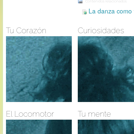
Contenidos relacionados:
La danza como v
Tu Corazón
Curiosidades
El Locomotor
Tu mente