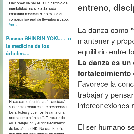
funcionen se necesita un cambio de
entreno, disc
mentalidad, no sirve de nada
implantar medidas si no existe el
compromiso real de llevarlas a cabo.
Ver »
La danza como "t
Paseos SHINRIN YOKU.... o
mantener y propo
la medicina de los
equilibrio entre f
árboles....
La danza es un 
fortalecimiento
Favorece la conc
trabajar y pensa
El paseante respira las “fitoncidas”,
interconexiones 
sustancias volátiles que desprenden
los árboles y que nos llevan a una
aromaterapia “in situ”. El resultado
es la relajación y el fortalecimiento
El ser humano s
de las células NK (Natural Killer),
que son las encargadas de luchar