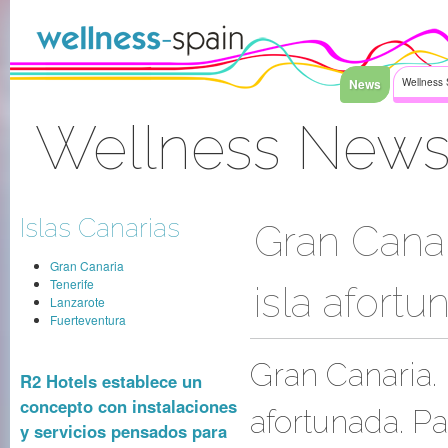
Saltar al contenido
News
Wellness 
Wellness News 
Acceder
Islas Canarias
Gran Canar
Gran Canaria
Tenerife
isla afortu
Lanzarote
Fuerteventura
Gran Canaria. 
R2 Hotels establece un
concepto con instalaciones
afortunada. Par
y servicios pensados para