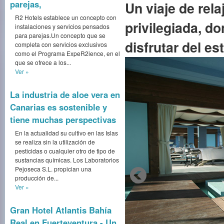
parejas,
Un viaje de rela
R2 Hotels establece un concepto con
privilegiada, d
instalaciones y servicios pensados
para parejas.Un concepto que se
disfrutar del e
completa con servicios exclusivos
como el Programa ExpeR2ience, en el
que se ofrece a los...
Ver »
La industria de aloe vera en
Canarias es sostenible y
tiene muchas perspectivas
En la actualidad su cultivo en las Islas
se realiza sin la utilización de
pesticidas o cualquier otro de tipo de
sustancias químicas. Los Laboratorios
Pejoseca S.L. propician una
producción de...
Ver »
Gran Hotel Atlantis Bahía
Real en Fuerteventura - Un